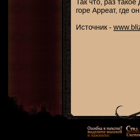
Так что, раз такое
горе Арреат, где 
Источник -
www.bli