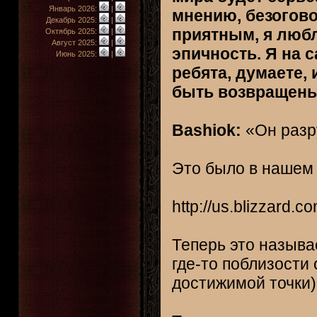
Январь 2026:
|
мнению, безогово
Декабрь 2025:
|
приятным, я люб
Октябрь 2025:
|
Август 2025:
|
эпичность. Я на 
Июнь 2025:
|
ребята, думаете, 
быть возвращен
Bashiok:
«Он разр
Это было в нашем
http://us.blizzard.
Теперь это называ
где-то поблизости
достижимой точки)