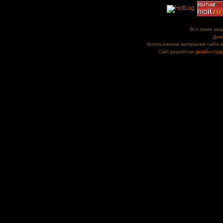
Все права защи
Диза
Использование материалов сайта в
Сайт разработан
дизайн-студ