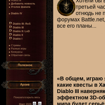
Хотели бы 
● Новости
●
Добавить новость
третьей ча
●
Уголок фаната
отнюдь не п
●
Diablo IV
форумах Battle.net
Diablo III: RoS
все его планы...
Diablo III
Diablo II: LoD
Diablo II
Diablo I
● Стримы
● Разные игры
● Конкурсы
● Обратная связь
Полезное
«В общем, играю 
какие квесты в Ха
Архив
Diablo III наверн
эффектном 3D-об
Показать\скрыть весь
мира будет серьё
Март 2026:
|