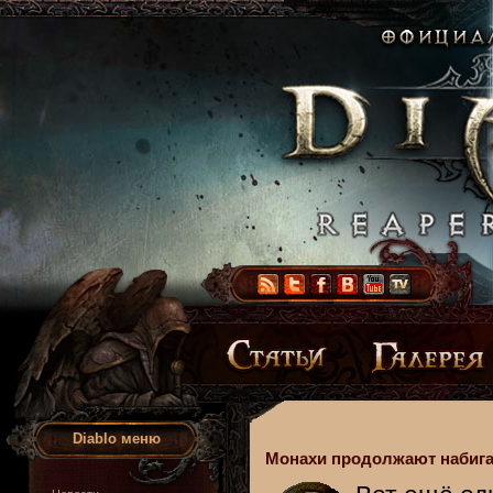
Diablo меню
Монахи продолжают набига