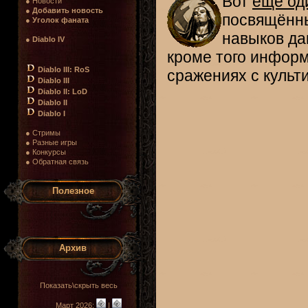
Вот
ещё од
● Новости
●
Добавить новость
посвящённы
●
Уголок фаната
навыков да
●
Diablo IV
кроме того информ
Diablo III: RoS
сражениях с культи
Diablo III
Diablo II: LoD
Diablo II
Diablo I
● Стримы
● Разные игры
● Конкурсы
● Обратная связь
Полезное
Архив
Показать\скрыть весь
Март 2026:
|