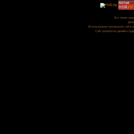
Все права защи
Диза
Использование материалов сайта в
Сайт разработан
дизайн-студ