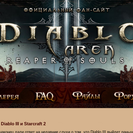
iablo III и Starcraft 2
 наконец дали ответ на недавние слухи о том, что Diablo III выйдет раньше