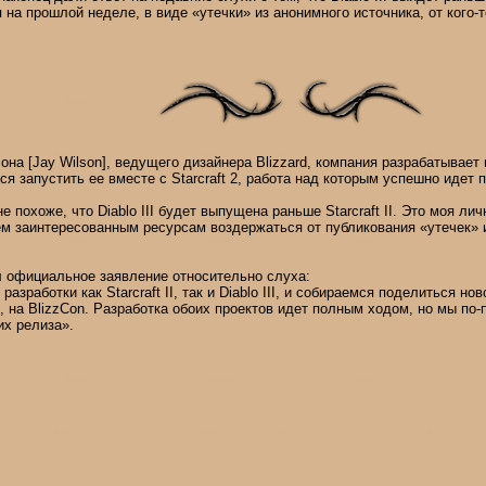
 на прошлой неделе, в виде «утечки» из анонимного источника, от кого-т
на [Jay Wilson], ведущего дизайнера Blizzard, компания разрабатывает
ется запустить ее вместе с Starcraft 2, работа над которым успешно идет
е похоже, что Diablo III будет выпущена раньше Starcraft II. Это моя лич
м заинтересованным ресурсам воздержаться от публикования «утечек» 
л официальное заявление относительно слуха:
зработки как Starcraft II, так и Diablo III, и собираемся поделиться но
 на BlizzCon. Разработка обоих проектов идет полным ходом, но мы по
их релиза».