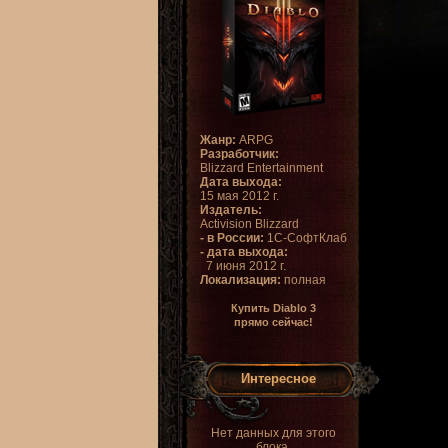
Жанр:
ARPG
Разработчик:
Blizzard Entertainment
Дата выхода:
15 мая 2012 г.
Издатель:
Activision Blizzard
- в России:
1С-СофтКлаб
- дата выхода:
7 июня 2012 г.
Локализация:
полная
Купить Diablo 3
прямо сейчас!
Интересное
Нет данных для этого
блока.