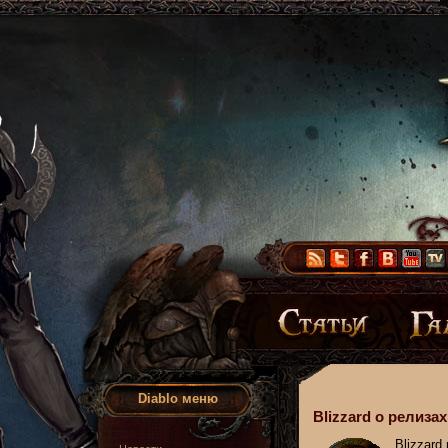
Diablo меню
Blizzard о релизах D
Blizzard