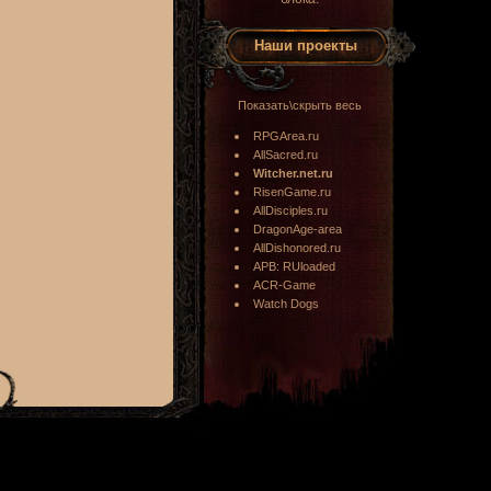
Наши проекты
Показать\скрыть весь
RPGArea.ru
AllSacred.ru
Witcher.net.ru
RisenGame.ru
AllDisciples.ru
DragonAge-area
AllDishonored.ru
APB: RUloaded
ACR-Game
Watch Dogs