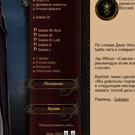
● Новости
разнесся
●
Добавить новость
Blizzard.
●
Уголок фаната
●
Diablo IV
Diablo III: RoS
Diablo III
Diablo II: LoD
По словам Джея Уилсо
Diablo II
battle.net'a и собира
Diablo I
● Стримы
Jay Wilson: «Совсем н
● Разные игры
рекомендую всем все
● Конкурсы
слухов».
● Обратная связь
Bashiok также сдела
«Мы довольны ходом ра
Полезное
в следующем месяце,
назвать точной даты 
Перевод -
Galadan
Архив
Показать\скрыть весь
Март 2026:
|