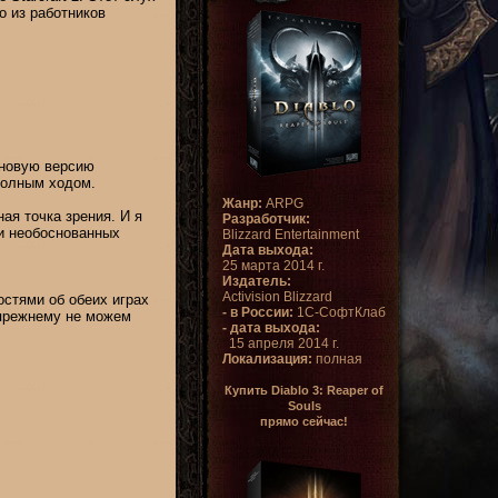
о из работников
 новую версию
 полным ходом.
Жанр:
ARPG
ная точка зрения. И я
Разработчик:
и необоснованных
Blizzard Entertainment
Дата выхода:
25 марта 2014 г.
Издатель:
Activision Blizzard
востями об обеих играх
- в России:
1С-СофтКлаб
-прежнему не можем
- дата выхода:
15 апреля 2014 г.
Локализация:
полная
Купить Diablo 3: Reaper of
Souls
прямо сейчас!