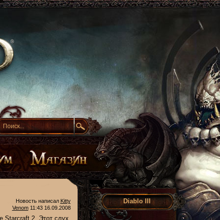
Diablo III
Новость написал
Kitty
Venom
11:43 16.09.2008
 Starcraft 2. Этот слух