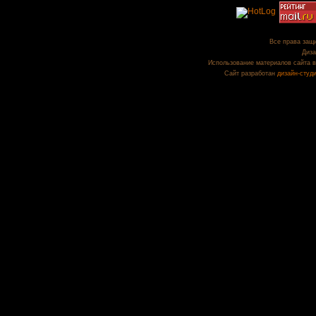
Все права защи
Диза
Использование материалов сайта в
Сайт разработан
дизайн-студ