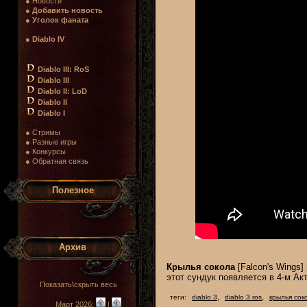
● Новости
●
Добавить новость
●
Уголок фаната
●
Diablo IV
Diablo III: RoS
Diablo III
Diablo II: LoD
Diablo II
Diablo I
● Стримы
● Разные игры
● Конкурсы
● Обратная связь
Полезное
Архив
Крылья сокола
[Falcon's Wings
этот сундук появляется в 4-м Ак
Показать\скрыть весь
,
,
теги:
diablo 3
diablo 3 ros
крылья сок
Март 2026:
|