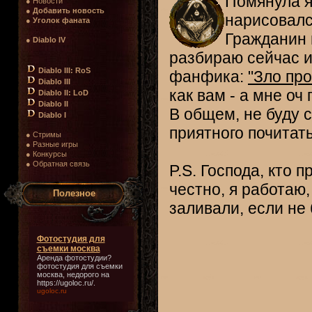
Помянула я
● Новости
●
Добавить новость
нарисовалс
●
Уголок фаната
Гражданин 
●
Diablo IV
разбираю сейчас и
Diablo III: RoS
фанфика:
"Зло пр
Diablo III
как вам - а мне оч 
Diablo II: LoD
Diablo II
В общем, не буду с
Diablo I
приятного почитат
● Стримы
● Разные игры
● Конкурсы
● Обратная связь
P.S. Господа, кто 
честно, я работаю
Полезное
заливали, если не 
Фотостудия для
съемки москва
Аренда фотостудии?
фотостудия для съемки
москва
, недорого на
https://ugoloc.ru/.
ugoloc.ru