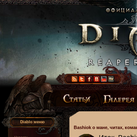
Diablo меню
Bashiok о мане, читах, ком