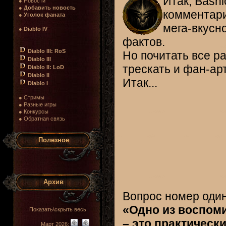
Итак, Bash
● Новости
●
Добавить новость
комментари
●
Уголок фаната
мега-вкусн
●
Diablo IV
фактов.
Diablo III: RoS
Но почитать все р
Diablo III
трескать и фан-арт
Diablo II: LoD
Diablo II
Итак...
Diablo I
● Стримы
● Разные игры
● Конкурсы
● Обратная связь
Полезное
Архив
Вопрос номер один
«Одно из воспоми
Показать\скрыть весь
– это практическ
Март 2026:
|