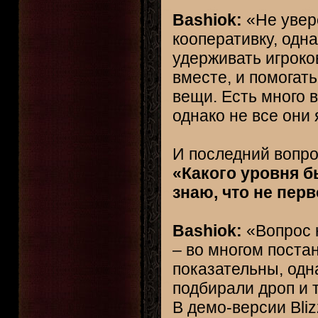
Bashiok:
«Не увере
кооперативку, одн
удерживать игроков
вместе, и помогат
вещи. Есть много в
однако не все они
И последний вопро
«Какого уровня б
знаю, что не перв
Bashiok:
«Вопрос 
– во многом постан
показательны, одн
подбирали дроп и 
В демо-версии Bliz