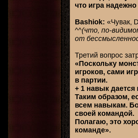
что игра надежно
Bashiok:
«Чувак, D
^^
(что, по-видим
от бессмысленнос
Третий вопрос зат
«Поскольку монст
игроков, сами иг
в партии.
+ 1 навык дается
Таким образом, е
всем навыкам. Бо
своей командой.
Полагаю, это хор
команде».