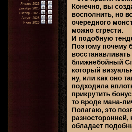
Январь 2026:
|
Конечно, вы созд
Декабрь 2025:
|
восполнить, но в
Октябрь 2025:
|
Август 2025:
|
очередного монст
Июнь 2025:
|
можно сгрести.
И подобную тенден
Поэтому почему б
восстанавливать 
ближнебойный Спе
который визуальн
ну, или как оно та
подходила вплотн
прикрутить бонус
то вроде мана-ли
Полагаю, это поз
разносторонней, к
обладает подобны