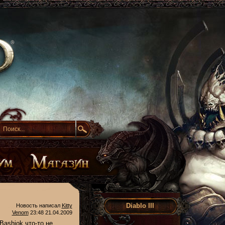
Diablo III
Новость написал
Kitty
Venom
23:48 21.04.2009
Bashiok что-то не