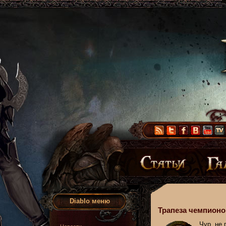
Diablo меню
Трапеза чемпионо
Чур, не 