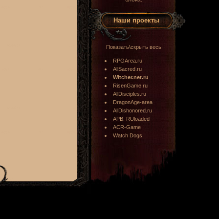
Наши проекты
Показать\скрыть весь
RPGArea.ru
AllSacred.ru
Witcher.net.ru
RisenGame.ru
AllDisciples.ru
DragonAge-area
AllDishonored.ru
APB: RUloaded
ACR-Game
Watch Dogs