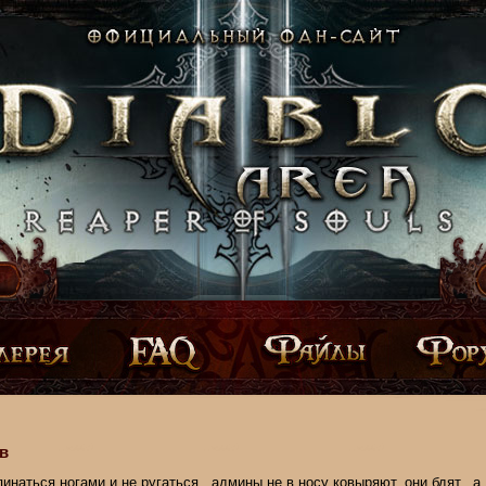
в
пинаться ногами и не ругаться.. админы не в носу ковыряют, они бдят.. а 