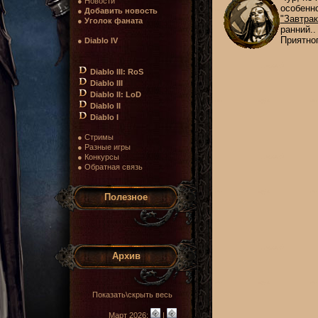
● Новости
особенно
●
Добавить новость
"Завтрак
●
Уголок фаната
ранний..
Приятног
●
Diablo IV
Diablo III: RoS
Diablo III
Diablo II: LoD
Diablo II
Diablo I
● Стримы
● Разные игры
● Конкурсы
● Обратная связь
Полезное
Архив
Показать\скрыть весь
Март 2026:
|