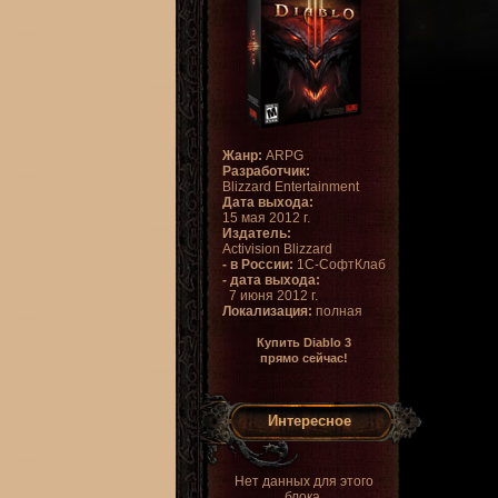
Жанр:
ARPG
Разработчик:
Blizzard Entertainment
Дата выхода:
15 мая 2012 г.
Издатель:
Activision Blizzard
- в России:
1С-СофтКлаб
- дата выхода:
7 июня 2012 г.
Локализация:
полная
Купить Diablo 3
прямо сейчас!
Интересное
Нет данных для этого
блока.