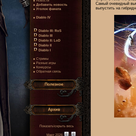
● Новости
Самый очевидный выбо
●
Добавить новость
выпустить на гибридно
●
Уголок фаната
●
Diablo IV
Diablo III: RoS
Diablo III
Diablo II: LoD
Diablo II
Diablo I
● Стримы
● Разные игры
● Конкурсы
● Обратная связь
Полезное
Архив
Показать\скрыть весь
Март 2026:
|