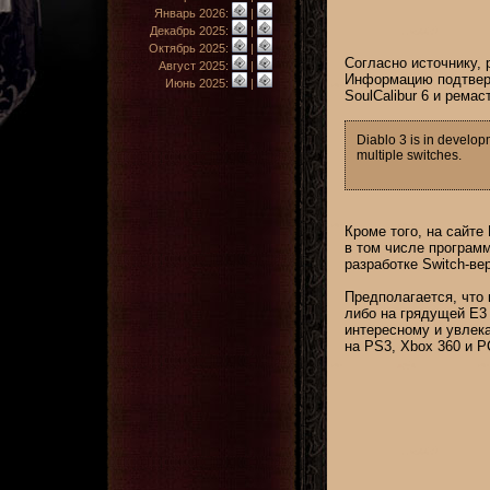
Январь 2026:
|
Декабрь 2025:
|
Октябрь 2025:
|
Согласно источнику, 
Август 2025:
|
Информацию подтверд
Июнь 2025:
|
SoulСalibur 6 и ремас
Diablo 3 is in develop
multiple switches.
Кроме того, на сайте
в том числе программ
разработке Switch-ве
Предполагается, что 
либо на грядущей E3 
интересному и увлек
на PS3, Xbox 360 и P