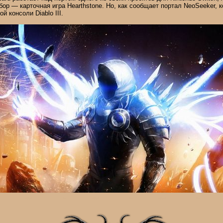
р — карточная игра Hearthstone. Но, как сообщает портал NeoSeeker, 
й консоли Diablo III.