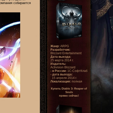
компания собирается
Жанр:
ARPG
Разработчик:
Blizzard Entertainment
Дата выхода:
25 марта 2014 г.
Издатель:
Activision Blizzard
- в России:
1С-СофтКлаб
- дата выхода:
15 апреля 2014 г.
Локализация:
полная
Купить Diablo 3: Reaper of
Souls
прямо сейчас!