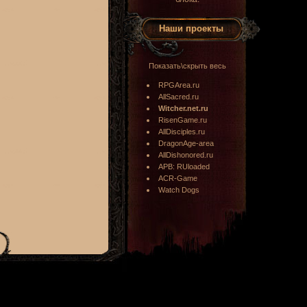
Наши проекты
Показать\скрыть весь
RPGArea.ru
AllSacred.ru
Witcher.net.ru
RisenGame.ru
AllDisciples.ru
DragonAge-area
AllDishonored.ru
APB: RUloaded
ACR-Game
Watch Dogs