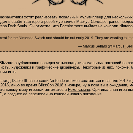
разработчики хотят реализовать локальный мультиплеер для нескольких
ил в своём твиттере игровой журналист Маркус Селларс, ранее предс
тера Dark Souls. Он отметил, что Fortnite тоже выйдет на консоли Nintend
ment for the Nintendo Switch and should be out early 2019. They are wanting to im
— Marcus Sellars (@Marcus_Sella
 Blizzard опубликовано порядка четырнадцати актуальных вакансий по раб
исты, художники и графические дизайнеры. Некоторые из них, похоже, 
рсии игры.
выход Diablo III на консоли Nintendo должен состояться в начале 2019 г
2018, либо во время BlizzСon 2018 в ноябре, ну а пока вы в ожидании, 
ательному миру игровых автоматов в
Рокс Казино
. Оригинальная игра вы
C, а позднее её перенесли на консоли нового поколения.