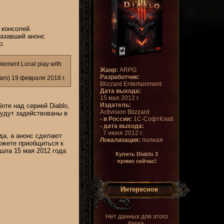
 консолей.
казавший анонс
o.
plement Local play with
Жанр:
ARPG
Разработчик:
rs) 19 февраля 2018 г.
Blizzard Entertainment
Дата выхода:
15 мая 2012 г.
Издатель:
оте над серией Diablo,
Activision Blizzard
будут задействованы в
- в России:
1С-СофтКлаб
- дата выхода:
7 июня 2012 г.
ода, а анонс сделают
Локализация:
полная
можете приобщиться к
шла 15 мая 2012 года
Купить Diablo 3
прямо сейчас!
Интересное
Нет данных для этого
блока.