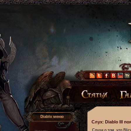
Diablo меню
Слух: Diablo III п
Слухи о том, что Bliz