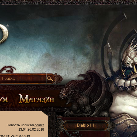
Diablo III
Новость написал
demer
13:04 26.02.2018
 ходят уже давно.