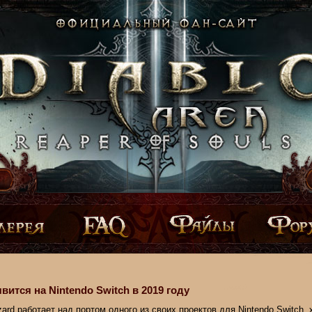
оявится на Nintendo Switch в 2019 году
zard работает над портом одного из своих проектов для Nintendo Switch,