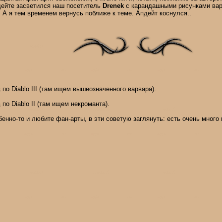
дейте засветился наш посетитель
Drenek
с карандашными рисунками вар
 А я тем временем вернусь поближе к теме. Апдейт коснулся..
в
по Diablo III (там ищем вышеозначенного варвара).
в
по Diablo II (там ищем некроманта).
енно-то и любите фан-арты, в эти советую заглянуть: есть очень много