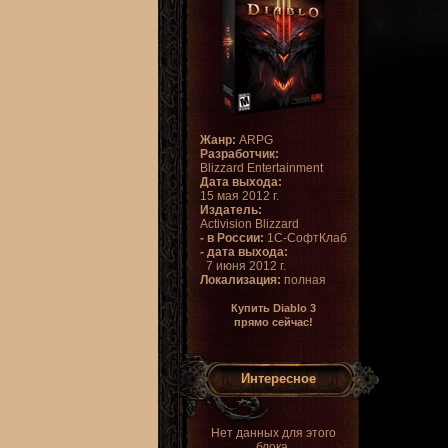
Жанр:
ARPG
Разработчик:
Blizzard Entertainment
Дата выхода:
15 мая 2012 г.
Издатель:
Activision Blizzard
- в России:
1С-СофтКлаб
- дата выхода:
7 июня 2012 г.
Локализация:
полная
Купить Diablo 3
прямо сейчас!
Интересное
Нет данных для этого
блока.