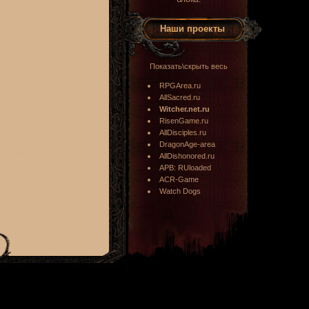
Наши проекты
Показать\скрыть весь
RPGArea.ru
AllSacred.ru
Witcher.net.ru
RisenGame.ru
AllDisciples.ru
DragonAge-area
AllDishonored.ru
APB: RUloaded
ACR-Game
Watch Dogs