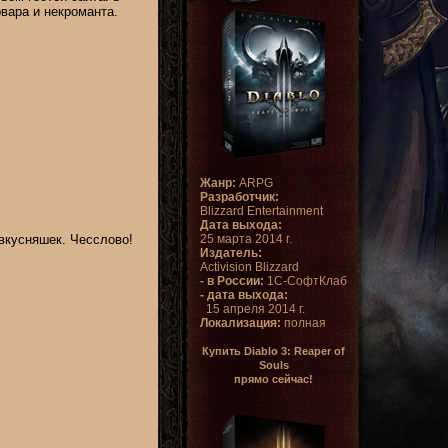
вара и некроманта.
Жанр:
ARPG
Разработчик:
Blizzard Entertainment
Дата выхода:
 вкусняшек. Чесслово!
25 марта 2014 г.
Издатель:
Activision Blizzard
- в России:
1С-СофтКлаб
- дата выхода:
15 апреля 2014 г.
Локализация:
полная
Купить Diablo 3: Reaper of
Souls
прямо сейчас!