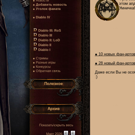
● Новости
этом ап
●
Добавить новость
Умничка!
●
Уголок фаната
●
Diablo IV
Diablo III: RoS
Diablo III
Diablo II: LoD
Diablo II
Diablo I
● 10 новых фан-арто
● Стримы
● Разные игры
● 28 новый фан-арто
● Конкурсы
● Обратная связь
Даже если Вы не особ
:)
Полезное
Архив
Показать\скрыть весь
Март 2026:
|