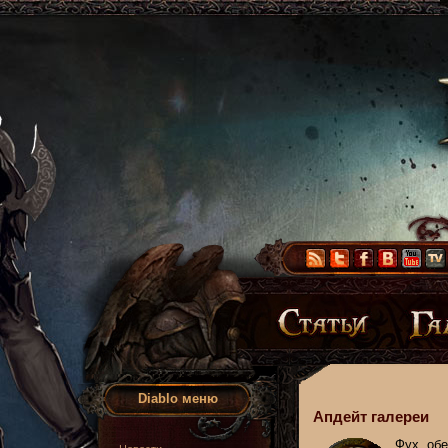
Diablo меню
Апдейт галереи
Фух, обе