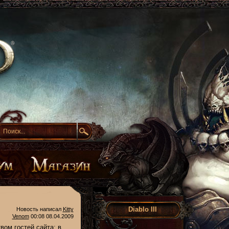
Diablo III
Новость написал
Kitty
Venom
00:08 08.04.2009
вом гостей сайта: в