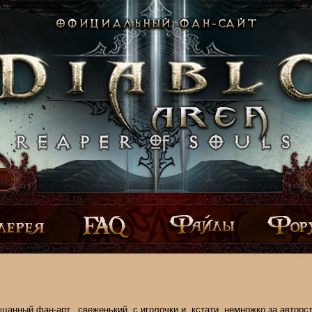
щанный фан-арт.. свеженький, с иголочки и, кстати, немножко за авторст