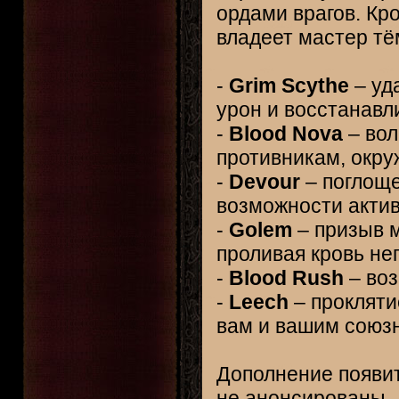
ордами врагов. Кр
владеет мастер тё
-
Grim Scythe
– уд
урон и восстанавл
-
Blood Nova
– вол
противникам, окр
-
Devour
– поглоще
возможности актив
-
Golem
– призыв м
проливая кровь не
-
Blood Rush
– воз
-
Leech
– прокляти
вам и вашим союз
Дополнение появит
не анонсированы.