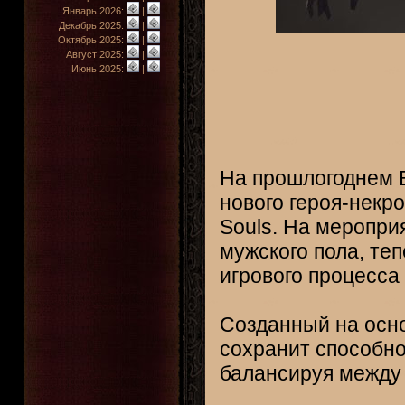
Январь 2026:
|
Декабрь 2025:
|
Октябрь 2025:
|
Август 2025:
|
Июнь 2025:
|
На прошлогоднем B
нового героя-некро
Souls. На меропр
мужского пола, те
игрового процесса
Созданный на основ
сохранит способно
балансируя между