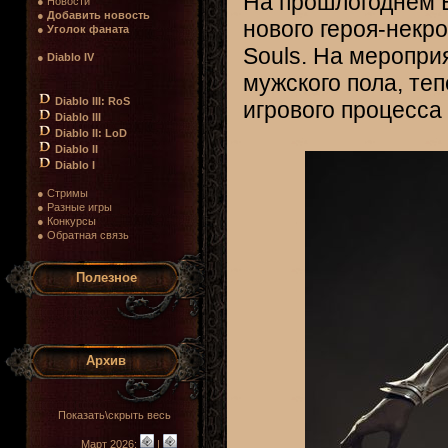
На прошлогоднем B
● Новости
●
Добавить новость
нового героя-некро
●
Уголок фаната
Souls. На меропр
●
Diablo IV
мужского пола, те
Diablo III: RoS
игрового процесса
Diablo III
Diablo II: LoD
Diablo II
Diablo I
● Стримы
● Разные игры
● Конкурсы
● Обратная связь
Полезное
Архив
Показать\скрыть весь
Март 2026:
|