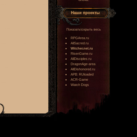
Наши проекты
Показать\скрыть весь
RPGArea.ru
AllSacred.ru
Witcher.net.ru
RisenGame.ru
AllDisciples.ru
DragonAge-area
AllDishonored.ru
APB: RUloaded
ACR-Game
Watch Dogs