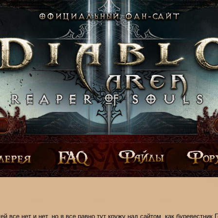
ей все нет и нет, но я все равно тут кружу над сайтом, как буревестник Г