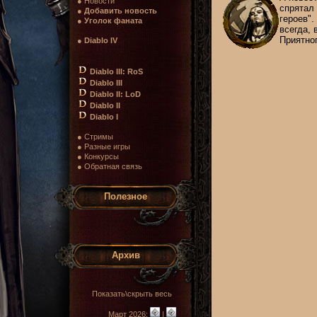
● Новости
спрятал 
●
Добавить новость
героев"
●
Уголок фаната
всегда,
Приятног
●
Diablo IV
Diablo III: RoS
Diablo III
Diablo II: LoD
Diablo II
Diablo I
● Стримы
● Разные игры
● Конкурсы
● Обратная связь
Полезное
Архив
Показать\скрыть весь
Март 2026:
|