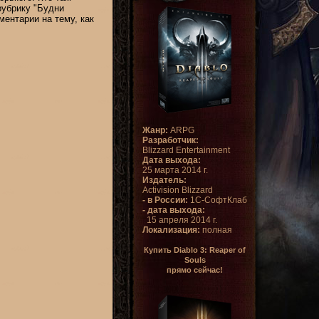
рубрику "Будни
мментарии на тему, как
Жанр:
ARPG
Разработчик:
Blizzard Entertainment
Дата выхода:
25 марта 2014 г.
Издатель:
Activision Blizzard
- в России:
1С-СофтКлаб
- дата выхода:
15 апреля 2014 г.
Локализация:
полная
Купить Diablo 3: Reaper of
Souls
прямо сейчас!