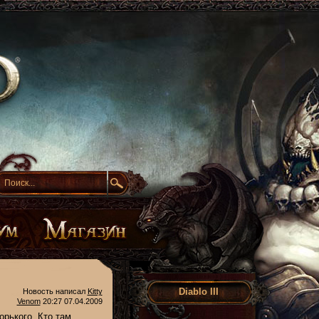
Diablo III
Новость написал
Kitty
Venom
20:27 07.04.2009
орького. Кто там