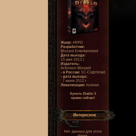
Жанр:
ARPG
Разработчик:
Blizzard Entertainment
Дата выхода:
15 мая 2012 г.
Издатель:
Activision Blizzard
- в России:
1С-СофтКлаб
- дата выхода:
7 июня 2012 г.
Локализация:
полная
Купить Diablo 3
прямо сейчас!
Интересное
Нет данных для этого
блока.