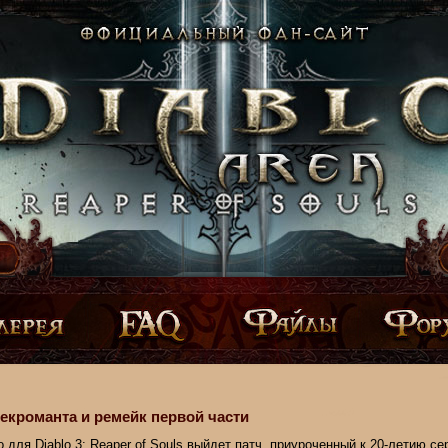
некроманта и ремейк первой части
о для Diablo 3: Reaper of Souls выйдет патч, приуроченный к 20-летию се