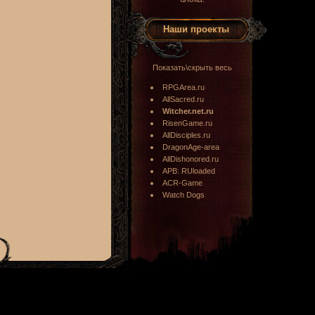
Наши проекты
Показать\скрыть весь
RPGArea.ru
AllSacred.ru
Witcher.net.ru
RisenGame.ru
AllDisciples.ru
DragonAge-area
AllDishonored.ru
APB: RUloaded
ACR-Game
Watch Dogs