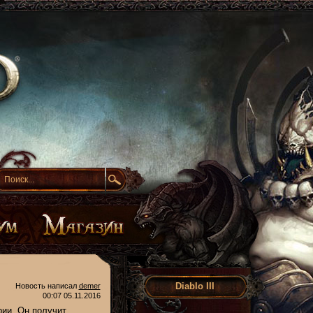
Diablo III
Новость написал
demer
00:07 05.11.2016
рии. Он получит