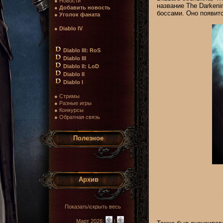
● Новости
название The Darkenin
●
Добавить новость
боссами. Оно появит
●
Уголок фаната
●
Diablo IV
Diablo III: RoS
Diablo III
Diablo II: LoD
Diablo II
Diablo I
● Стримы
● Разные игры
● Конкурсы
● Обратная связь
Полезное
Архив
Показать\скрыть весь
Март 2026:
|