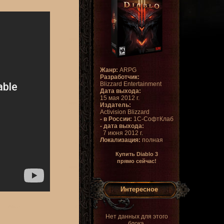
Жанр:
ARPG
Разработчик:
Blizzard Entertainment
Дата выхода:
15 мая 2012 г.
Издатель:
Activision Blizzard
- в России:
1С-СофтКлаб
- дата выхода:
7 июня 2012 г.
Локализация:
полная
Купить Diablo 3
прямо сейчас!
Интересное
Нет данных для этого
блока.