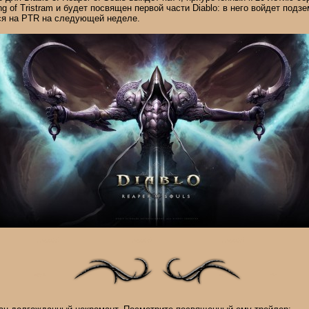
g of Tristram и будет посвящен первой части Diablo: в него войдет подзе
ся на PTR на следующей неделе.