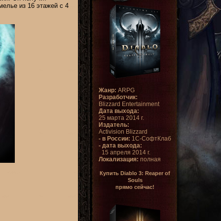
мелье из 16 этажей с 4
Жанр:
ARPG
Разработчик:
Blizzard Entertainment
Дата выхода:
25 марта 2014 г.
Издатель:
Activision Blizzard
- в России:
1С-СофтКлаб
- дата выхода:
15 апреля 2014 г.
Локализация:
полная
Купить Diablo 3: Reaper of
Souls
прямо сейчас!