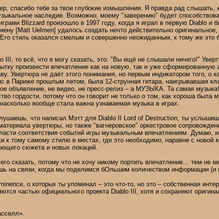
ер, спасибо тебе за твои глубокие измышления. Я правда рад слышать, 
музыкальное наследие. Возможно, моему "заверению" будет способствова
играми Blizzard произошло в 1997 году, когда я играл в первую Diablo и
ну [Matt Uelmen] удалось создать нечто действительно оригинальное, 
 Его стиль оказался смелым и совершенно неожиданным, к тому же это 
o III, то всё, что я могу сказать, это: "Вы ещё не слышали ничего!" Уве
ытку произвести впечатление как на новую, так и уже сформированную 
ву. Увертюра не даёт этого понимания, но первым индикатором того, о к
нс в Париже прошлым летом, была 12-струнная гитара, наигрывавшая кл
ое объявление, не видео, не пресс-релиз – а МУЗЫКА. Та самая музыка
во гордости, потому что он говорит не только о том, как хороша была муз
, насколько вообще стала важна узнаваемая музыка в играх.
лушаешь, что написал Мэтт для Diablo II Lord of Destruction, ты услыш
материала увертюры, но также "вагнеровское" оркестровое сопровожден
асти соответствия событий игры музыкальным впечатлениям. Думаю, игра
и к тому самому стилю в местах, где это необходимо, наравне с новой 
ающего сюжета и новых локаций.
его сказать, потому что не хочу никому портить впечатление… тем не ме
шь на связи, когда мы поделимся бОльшим количеством информации (и 
Eminence, о которых ты упоминал – это что-то, но это – собственная инт
ляются частью официального проекта Diablo III, хотя и сохраняют оригин
асселл».