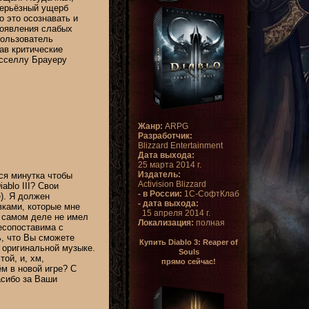
серьёзный ущерб
о это осознавать и
появления слабых
пользователь
ав критические
асселлу Брауеру
Жанр:
ARPG
Разработчик:
Blizzard Entertainment
Дата выхода:
25 марта 2014 г.
Издатель:
тся минутка чтобы
Activision Blizzard
ablo III? Свои
- в России:
1С-СофтКлаб
e). Я должен
- дата выхода:
вками, которые мне
15 апреля 2014 г.
а самом деле не имел
Локализация:
полная
есопоставима с
ь, что Вы сможете
Купить Diablo 3: Reaper of
о оригинальной музыке.
Souls
ой, и, хм,
прямо сейчас!
м в новой игре? С
сибо за Ваши