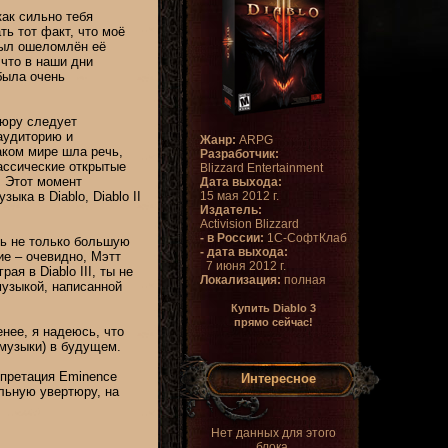
как сильно тебя
ть тот факт, что моё
 был ошеломлён её
что в наши дни
была очень
ртюру следует
аудиторию и
Жанр:
ARPG
аком мире шла речь,
Разработчик:
ассические открытые
Blizzard Entertainment
! Этот момент
Дата выхода:
ыка в Diablo, Diablo II
15 мая 2012 г.
Издатель:
Activision Blizzard
- в России:
1С-СофтКлаб
ишь не только большую
- дата выхода:
ие – очевидно, Мэтт
7 июня 2012 г.
я в Diablo III, ты не
Локализация:
полная
музыкой, написанной
Купить Diablo 3
прямо сейчас!
нее, я надеюсь, что
музыки) в будущем.
ерпретация Eminence
Интересное
альную увертюру, на
Нет данных для этого
блока.