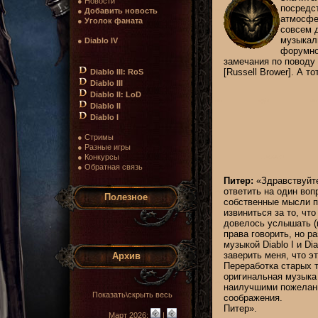
● Новости
посредст
●
Добавить новость
атмосфер
●
Уголок фаната
совсем д
музыкаль
●
Diablo IV
форумног
замечания по поводу 
[Russell Brower]. А т
Diablo III: RoS
Diablo III
Diablo II: LoD
Diablo II
Diablo I
● Стримы
● Разные игры
● Конкурсы
● Обратная связь
Питер:
«Здравствуйте,
ответить на один вопр
Полезное
собственные мысли п
извиниться за то, чт
довелось услышать (и
права говорить, но р
музыкой Diablo I и D
заверить меня, что э
Архив
Переработка старых т
оригинальная музыка 
наилучшими пожелани
Показать\скрыть весь
соображения.
Питер».
Март 2026:
|