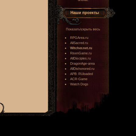
Наши проекты
Показать\скрыть весь
RPGArea.ru
AllSacred.ru
Witcher.net.ru
RisenGame.ru
AllDisciples.ru
DragonAge-area
AllDishonored.ru
APB: RUloaded
ACR-Game
Watch Dogs