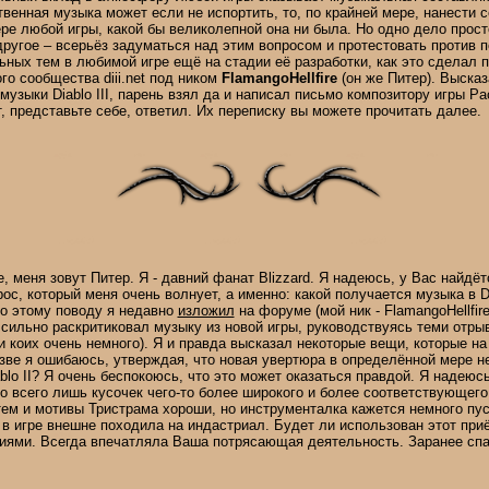
венная музыка может если не испортить, то, по крайней мере, нанести 
е любой игры, какой бы великолепной она ни была. Но одно дело прост
ругое – всерьёз задуматься над этим вопросом и протестовать против 
ных тем в любимой игре ещё на стадии её разработки, как это сделал 
о сообщества diii.net под ником
FlamangoHellfire
(он же Питер). Высказ
музыки Diablo III, парень взял да и написал письмо композитору игры Р
от, представьте себе, ответил. Их переписку вы можете прочитать далее.
 меня зовут Питер. Я - давний фанат Blizzard. Я надеюсь, у Вас найдё
ос, который меня очень волнует, а именно: какой получается музыка в Di
о этому поводу я недавно
изложил
на форуме (мой ник - FlamangoHellfir
о сильно раскритиковал музыку из новой игры, руководствуясь теми отры
 коих очень немного). Я и правда высказал некоторые вещи, которые н
азве я ошибаюсь, утверждая, что новая увертюра в определённой мере н
iablo II? Я очень беспокоюсь, что это может оказаться правдой. Я надеюс
то всего лишь кусочек чего-то более широкого и более соответствующег
ем и мотивы Тристрама хороши, но инструменталка кажется немного пуст
в игре внешне походила на индастриал. Будет ли использован этот приё
ями. Всегда впечатляла Ваша потрясающая деятельность. Заранее спа