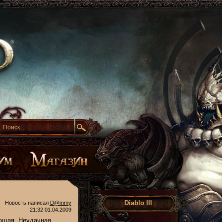
Diablo III
Новость написал
D@mmy
21:32 01.04.2009
ющая. Неудачная,