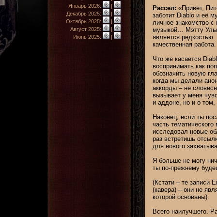
Январь 2026:
|
Рассел:
«Привет, Пит
Декабрь 2025:
|
заботит Diablo и её 
Октябрь 2025:
|
личное знакомство с 
Август 2025:
|
музыкой… Мэтту Ульме
является редкостью.
Июнь 2025:
|
качественная работа.
Что же касается Diabl
воспринимать как поп
обозначить новую гла
когда мы делали ано
аккорды – не словесн
вызывает у меня чувст
и аддоне, но и о том
Наконец, если ты пос
часть тематического 
исследовал новые обл
раз встретишь отсылк
для нового захватыв
Я больше не могу нич
ты по-прежнему буде
(Кстати – те записи 
(кавера) – они не яв
которой основаны).
Всего наилучшего. Р