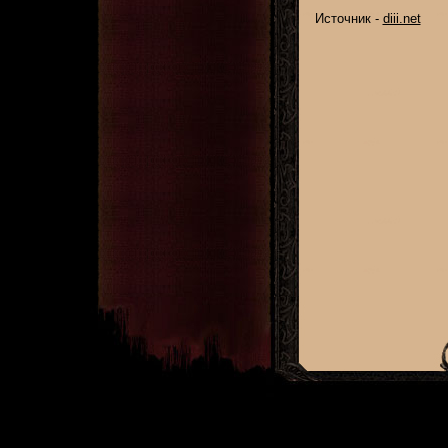
Источник -
diii.net