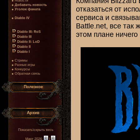
Компания Blizzard 
● Новости
●
Добавить новость
отказаться от испо
●
Уголок фаната
сервиса и связыва
●
Diablo IV
Battle.net, все так
Diablo III: RoS
этом плане ничего
Diablo III
Diablo II: LoD
Diablo II
Diablo I
● Стримы
● Разные игры
● Конкурсы
● Обратная связь
Полезное
Архив
Показать\скрыть весь
Март 2026:
|