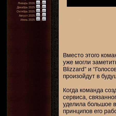
Январь 2026:
|
Декабрь 2025:
|
Октябрь 2025:
|
Август 2025:
|
Июнь 2025:
|
Вместо этого коман
уже могли заметит
Blizzard” и “Голос
произойдут в буду
Когда команда созд
сервиса, связанно
уделила большое в
принципов его раб