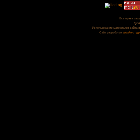
Все права защи
Диза
Использование материалов сайта в
Сайт разработан
дизайн-студ