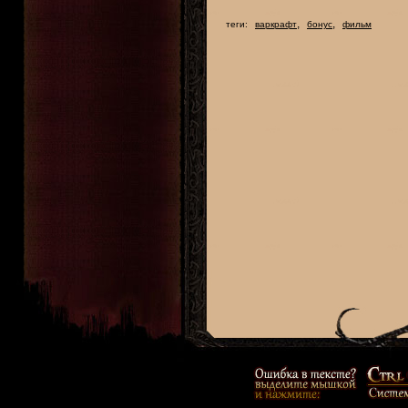
,
,
теги:
варкрафт
бонус
фильм