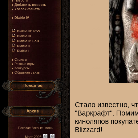
● Новости
●
Добавить новость
●
Уголок фаната
●
Diablo IV
Diablo III: RoS
Diablo III
Diablo II: LoD
Diablo II
Diablo I
● Стримы
● Разные игры
● Конкурсы
● Обратная связь
Полезное
Стало известно, ч
Архив
"Варкрафт". Помим
киноляпов покупат
Blizzard!
Показать\скрыть весь
Март 2026:
|