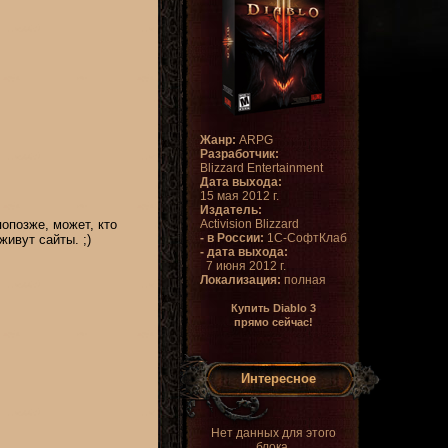
Жанр:
ARPG
Разработчик:
Blizzard Entertainment
Дата выхода:
15 мая 2012 г.
Издатель:
попозже, может, кто
Activision Blizzard
- в России:
1С-СофтКлаб
ивут сайты. ;)
- дата выхода:
7 июня 2012 г.
Локализация:
полная
Купить Diablo 3
прямо сейчас!
Интересное
Нет данных для этого
блока.