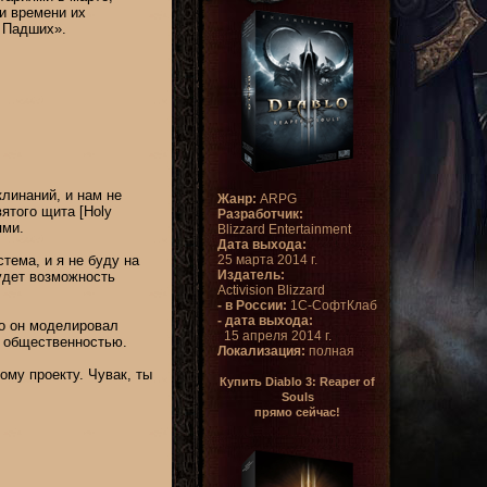
и времени их
 Падших».
клинаний, и нам не
Жанр:
ARPG
ятого щита [Holy
Разработчик:
ями.
Blizzard Entertainment
Дата выхода:
тема, и я не буду на
25 марта 2014 г.
Издатель:
будет возможность
Activision Blizzard
- в России:
1С-СофтКлаб
- дата выхода:
го он моделировал
15 апреля 2014 г.
с общественностью.
Локализация:
полная
ому проекту. Чувак, ты
Купить Diablo 3: Reaper of
Souls
прямо сейчас!