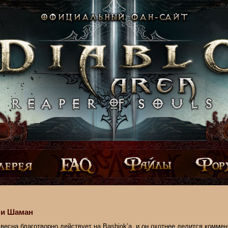
 и Шаман
весна благотворно действует на Bashiok’а, и он охотнее делится коммен