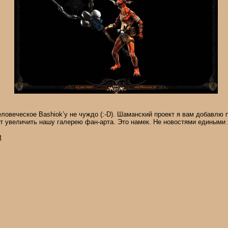
еловеческое Bashiok’у не чуждо (:-D). Шаманский проект я вам добавлю 
т увеличить нашу галерею фан-арта. Это намек. Не новостями едиными ж
t