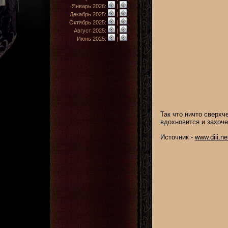
Январь 2026:
|
Декабрь 2025:
|
Октябрь 2025:
|
Август 2025:
|
Июнь 2025:
|
Так что ничто сверхч
вдохновится и захоче
Источник -
www.diii.ne