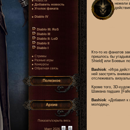
● Новости
нежели 
●
Добавить новость
действи
●
Уголок фаната
●
Diablo IV
Diablo III: RoS
Diablo III
Diablo II: LoD
Diablo II
Diablo I
Кто-то из фанатов за
● Стримы
пришлось бы угадыват
● Разные игры
Shield] или Боевых по
● Конкурсы
● Обратная связь
Bashiok
: «Игра дейс
ней заострять вниман
отслеживать визуаль
Полезное
Кроме того, 3D-худо
Шамана падших [Fall
Bashiok
: «Добавил к
молодец».
Архив
Показать\скрыть весь
Март 2026:
|