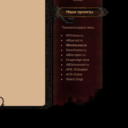
Наши проекты
Показать\скрыть весь
RPGArea.ru
AllSacred.ru
Witcher.net.ru
RisenGame.ru
AllDisciples.ru
DragonAge-area
AllDishonored.ru
APB: RUloaded
ACR-Game
Watch Dogs