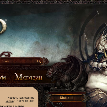
Diablo III
Новость написал
Kitty
Venom
10:38 24.03.2009
тариями в марте,