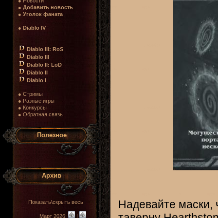
● Новости
●
Добавить новость
●
Уголок фаната
●
Diablo IV
Diablo III: RoS
Diablo III
Diablo II: LoD
Diablo II
Diablo I
● Стримы
● Разные игры
● Конкурсы
● Обратная связь
Полезное
Архив
Надевайте маски, 
Показать\скрыть весь
таверну
Hearthsto
Март 2026:
|