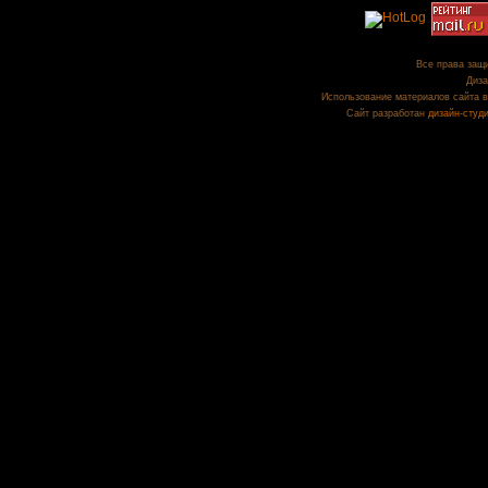
Все права защи
Диза
Использование материалов сайта в
Сайт разработан
дизайн-студ