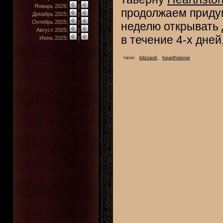
Январь 2026:
|
продолжаем приду
Декабрь 2025:
|
Октябрь 2025:
|
неделю открывать д
Август 2025:
|
в течение 4-х дней
Июнь 2025:
|
,
теги:
blizzard
hearthstone