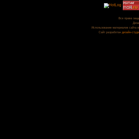
Все права защи
Диза
Использование материалов сайта в
Сайт разработан
дизайн-студ