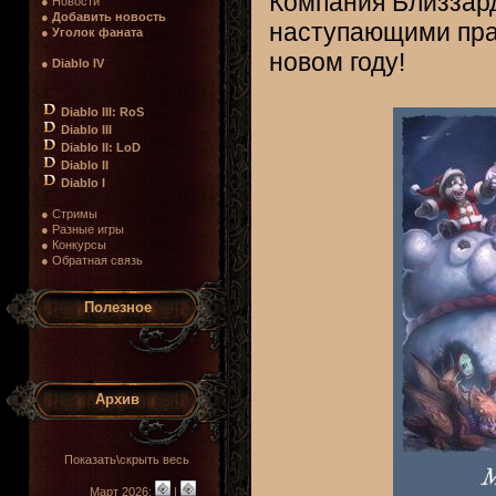
Компания Близзард
● Новости
●
Добавить новость
наступающими праз
●
Уголок фаната
новом году!
●
Diablo IV
Diablo III: RoS
Diablo III
Diablo II: LoD
Diablo II
Diablo I
● Стримы
● Разные игры
● Конкурсы
● Обратная связь
Полезное
Архив
Показать\скрыть весь
Март 2026:
|