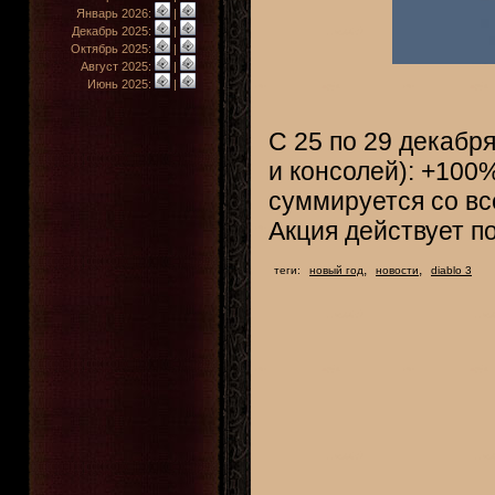
Январь 2026:
|
Декабрь 2025:
|
Октябрь 2025:
|
Август 2025:
|
Июнь 2025:
|
С 25 по 29 декабря
и консолей): +100
суммируется со в
Акция действует по
,
,
теги:
новый год
новости
diablo 3