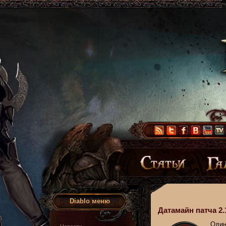
Diablo меню
Датамайн патча 2.
Один