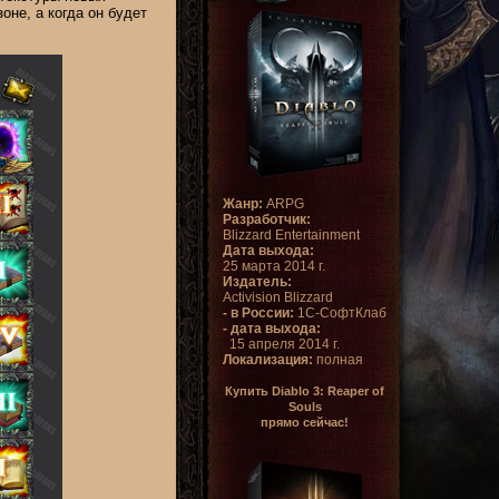
оне, а когда он будет
Жанр:
ARPG
Разработчик:
Blizzard Entertainment
Дата выхода:
25 марта 2014 г.
Издатель:
Activision Blizzard
- в России:
1С-СофтКлаб
- дата выхода:
15 апреля 2014 г.
Локализация:
полная
Купить Diablo 3: Reaper of
Souls
прямо сейчас!