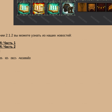
нии 2.1.2 вы можете узнать из наших новостей:
4: Часть 1
4: Часть 2
я
,
,
,
ие
ptr
патч
датамайн