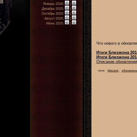
Январь 2026:
|
Декабрь 2025:
|
Октябрь 2025:
|
Август 2025:
|
Июнь 2025:
|
Что нового в обновле
Итоги Близзкона 201
Итоги Близзкона 201
Описание обновлени
,
теги:
blizzard
обновлен