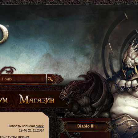
Diablo III
Новость написал
hideki
19:46 21.11.2014
 текстуры новых