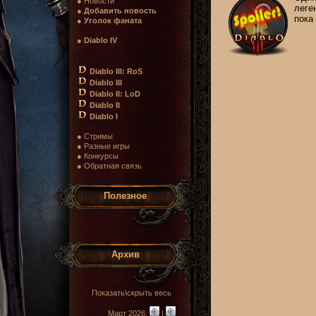
● Новости
леге
●
Добавить новость
пока 
●
Уголок фаната
●
Diablo IV
Diablo III: RoS
Diablo III
Diablo II: LoD
Diablo II
Diablo I
● Стримы
● Разные игры
● Конкурсы
● Обратная связь
Полезное
Архив
Показать\скрыть весь
Март 2026:
|