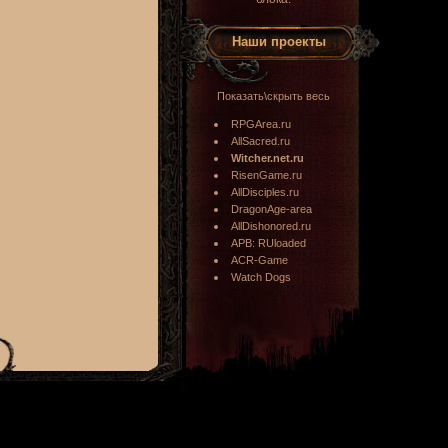
Наши проекты
Показать\скрыть весь
RPGArea.ru
AllSacred.ru
Witcher.net.ru
RisenGame.ru
AllDisciples.ru
DragonAge-area
AllDishonored.ru
APB: RUloaded
ACR-Game
Watch Dogs