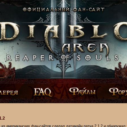
1.2
 из американских фан-сайтов сделал датамайн патча 2.1.2 и обнаружил