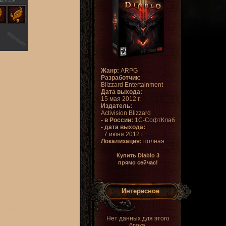
Жанр:
ARPG
Разработчик:
Blizzard Entertainment
Дата выхода:
15 мая 2012 г.
Издатель:
Activision Blizzard
- в России:
1С-СофтКлаб
- дата выхода:
7 июня 2012 г.
Локализация:
полная
Купить Diablo 3
прямо сейчас!
Интересное
Нет данных для этого
блока.