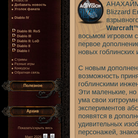
● Новости
АНАХАЙМ,
●
Добавить новость
●
Уголок фаната
Blizzard 
●
Diablo IV
взрывног
Warcraft
Diablo III: RoS
восьмом игровом с
Diablo III
Diablo II: LoD
первое дополнение
Diablo II
новых гоблинских и
Diablo I
● Стримы
● Разные игры
С новым дополнени
● Конкурсы
● Обратная связь
возможность приня
гоблинскими инже
Полезное
Эти маленькие, но
ума свои хитроумн
экспериментов абс
Архив
появятся в дополн
удивительных изоб
Показать\скрыть весь
персонажей, знак
Март 2026:
|