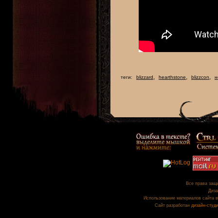
,
,
,
теги:
blizzard
hearthstone
blizzcon
н
Все права защи
Диза
Использование материалов сайта в
Сайт разработан
дизайн-студ