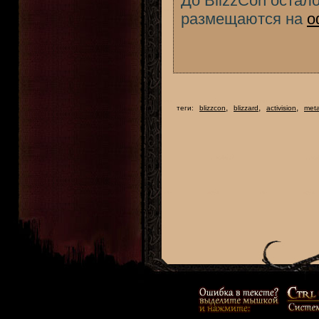
До BlizzCon остал
размещаются на
о
,
,
,
теги:
blizzcon
blizzard
activision
meta