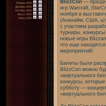
BlizzCon
— праздни
Январь 2026:
|
игр Warcraft, StarC
Декабрь 2025:
|
Октябрь 2025:
|
ноября в выставо
Август 2025:
|
Июнь 2025:
|
(Анахайм, США, ш
с участием разраб
турниры, конкурсы
новые игры Blizzar
что еще находятся 
мероприятий!
Билеты были распр
BlizzCon можно бу
«виртуального бил
конкурсы, которые
субботу — концерт
«виртуального бил