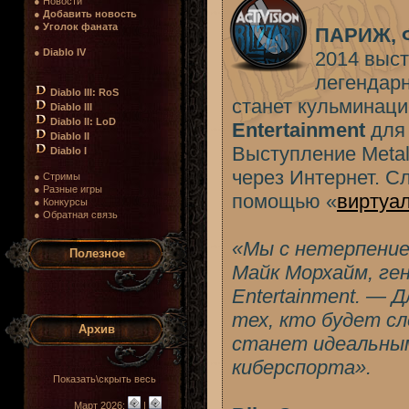
● Новости
●
Добавить новость
●
Уголок фаната
ПАРИЖ, Ф
●
Diablo IV
2014 выст
легендарн
Diablo III: RoS
станет кульминац
Diablo III
Diablo II: LoD
Entertainment
для
Diablo II
Выступление Metal
Diablo I
через Интернет. С
● Стримы
● Разные игры
помощью «
виртуал
● Конкурсы
● Обратная связь
«Мы с нетерпением
Полезное
Майк Морхайм, ген
Entertainment. — Д
тех, кто будет сл
Архив
станет идеальным
киберспорта».
Показать\скрыть весь
Март 2026:
|