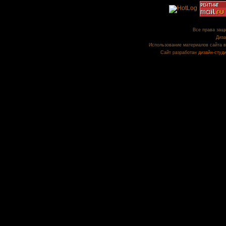
Все права защи
Диза
Использование материалов сайта в
Сайт разработан
дизайн-студ