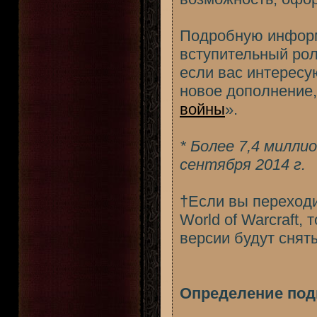
Подробную информац
вступительный рол
если вас интерес
новое дополнение,
войны
».
* Более 7,4 милли
сентября 2014 г.
†Если вы переходит
World of Warcraft,
версии будут сняты
Определение подп