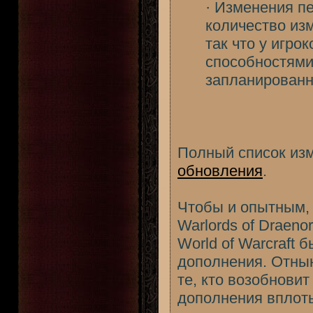
· Изменения пе
количество из
так что у игро
способностями
запланированн
Полный список из
обновления
.
Чтобы и опытным,
Warlords of Draen
World of Warcraft
дополнения. Отныне
те, кто возобновит
дополнения вплоть