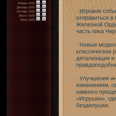
Январь 2026:
|
Декабрь 2025:
|
· Игровое соб
Октябрь 2025:
|
Август 2025:
|
отправиться в
Июнь 2025:
|
Железной Ордо
часть пика Чер
· Новые модел
классических 
детализация и
правдоподобне
· Улучшения и
изменениям, с
намного проще.
«Игрушки», гд
безделушки.