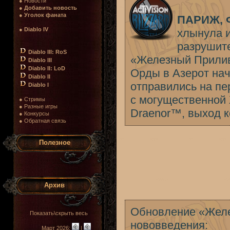
● Новости
●
Добавить новость
●
Уголок фаната
ПАРИЖ, Ф
●
Diablo IV
хлынула и
разрушите
Diablo III: RoS
«Железный Прилив»
Diablo III
Diablo II: LoD
Орды в Азерот нач
Diablo II
отправились на пе
Diablo I
с могущественной 
● Стримы
● Разные игры
Draenor™, выход к
● Конкурсы
● Обратная связь
Полезное
Архив
Обновление «Жел
Показать\скрыть весь
нововведения:
Март 2026:
|