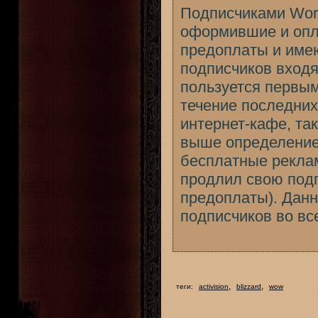
Подписчиками Worl
оформившие и опл
предоплаты и имеющ
подписчиков входя
пользуется первым
течение последних
интернет-кафе, та
выше определение
бесплатные реклам
продлил свою подп
предоплаты). Данн
подписчиков во вс
,
,
теги:
activision
blizzard
wow