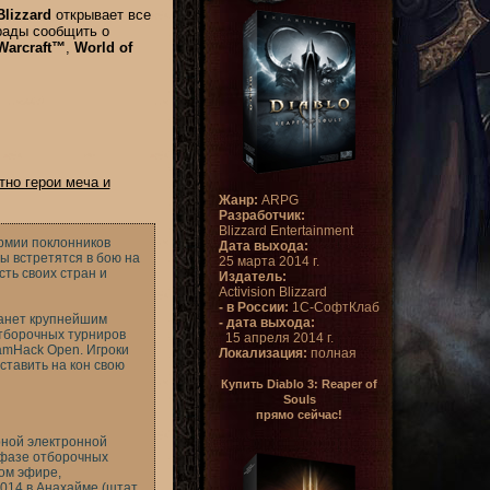
Blizzard
открывает все
рады сообщить о
Warcraft™
,
World of
тно герои меча и
Жанр:
ARPG
Разработчик:
Blizzard Entertainment
армии поклонников
Дата выхода:
ы встретятся в бою на
25 марта 2014 г.
есть своих стран и
Издатель:
Activision Blizzard
- в России:
1С-СофтКлаб
танет крупнейшим
- дата выхода:
отборочных турниров
15 апреля 2014 г.
eamHack Open. Игроки
Локализация:
полная
ставить на кон свою
Купить Diablo 3: Reaper of
Souls
прямо сейчас!
рной электронной
й фазе отборочных
ом эфире,
2014 в Анахайме (штат