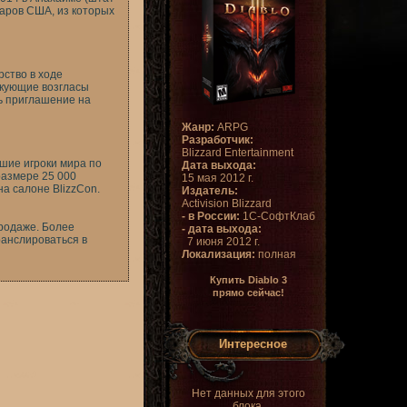
ларов США, из которых
рство в ходе
икующие возгласы
ь приглашение на
Жанр:
ARPG
Разработчик:
Blizzard Entertainment
шие игроки мира по
Дата выхода:
 размере 25 000
15 мая 2012 г.
на салоне BlizzCon.
Издатель:
Activision Blizzard
- в России:
1С-СофтКлаб
продаже. Более
- дата выхода:
ранслироваться в
7 июня 2012 г.
Локализация:
полная
Купить Diablo 3
прямо сейчас!
Интересное
Нет данных для этого
блока.