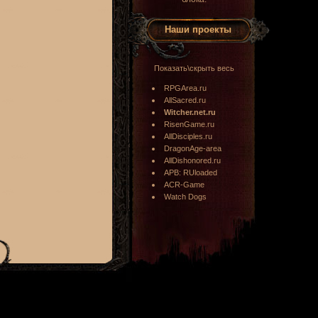
Наши проекты
Показать\скрыть весь
RPGArea.ru
AllSacred.ru
Witcher.net.ru
RisenGame.ru
AllDisciples.ru
DragonAge-area
AllDishonored.ru
APB: RUloaded
ACR-Game
Watch Dogs