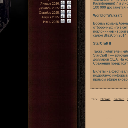
Калифорния) 7 и 8 н
Январь 2026:
|
100 000 достанется и
Декабрь 2025:
|
Октябрь 2025:
|
World of Warcraft
Август 2025:
|
Июнь 2025:
|
Восемь команд Арены 
отборочных игр в се
поклонников из зрит
салон BlizzCon 2014.
StarCraft II
Также любителей киб
StarCraft II — включ
долларов США. На кон
Сражения предстоят
Билеты на фестиваль
подробную информац
прямом эфире кибер
,
,
теги:
blizzard
diablo 3