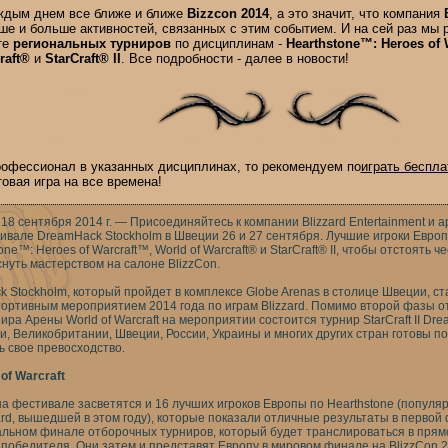
ждым днем все ближе и ближе
Bizzcon 2014
, а это значит, что компания
ше и больше активностей, связанных с этим событием. И на сей раз мы 
те
региональных турниров
по дисциплинам -
Hearthstone™: Heroes of 
raft®
и
StarCraft® II
. Все подробности - далее в новости!
профессионал в указанных дисциплинах, то рекомендуем по
играть беспла
товая игра на все времена!
8 сентября 2014 г. — Присоединяйтесь к компании Blizzard Entertainment и 
ивале DreamHack Stockholm в Швеции 26 и 27 сентября. Лучшие игроки Европ
ne™: Heroes of Warcraft™, World of Warcraft® и StarCraft® II, чтобы отстоять ч
нуть мастерством на салоне BlizzCon.
 Stockholm, который пройдет в комплексе Globe Arenas в столице Швеции, с
ортивным мероприятием 2014 года по играм Blizzard. Помимо второй фазы 
нира Арены World of Warcraft на мероприятии состоится турнир StarCraft II Dr
, Великобритании, Швеции, России, Украины и многих других стран готовы по
ь свое превосходство.
of Warcraft
на фестивале засветятся и 16 лучших игроков Европы по Hearthstone (популя
zard, вышедшей в этом году), которые показали отличные результаты в перво
альном финале отборочных турниров, который будет транслироваться в прям
победителя. Они затем и представят Европу в мировом финале на BlizzCon 