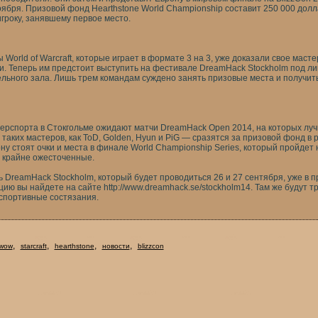
оября. Призовой фонд Hearthstone World Championship составит 250 000 дол
гроку, занявшему первое место.
World of Warcraft, которые играет в формате 3 на 3, уже доказали свое масте
ти. Теперь им предстоит выступить на фестивале DreamHack Stockholm под л
ельного зала. Лишь трем командам суждено занять призовые места и получит
ерспорта в Стокгольме ожидают матчи DreamHack Open 2014, на которых луч
ая таких мастеров, как ToD, Golden, Hyun и PiG — сразятся за призовой фонд в
у стоят очки и места в финале World Championship Series, который пройдет 
 крайне ожесточенные.
 DreamHack Stockholm, который будет проводиться 26 и 27 сентября, уже в 
ию вы найдете на сайте
http://www.dreamhack.se/stockholm14
. Там же будут т
спортивные состязания.
,
,
,
,
wow
starcraft
hearthstone
новости
blizzcon