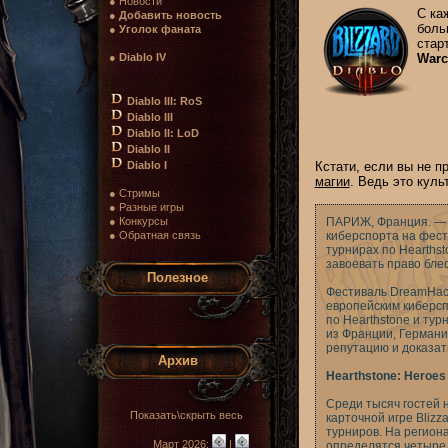
● Новости
С ка
●
Добавить новость
боль
●
Уголок фаната
стар
●
Diablo IV
Warc
Diablo III: RoS
Diablo III
Diablo II: LoD
Diablo II
Diablo I
Кстати, если вы не 
магии
. Ведь это куль
● Стримы
● Разные игры
● Конкурсы
ПАРИЖ, Франция. — 1
● Обратная связь
киберспорта на фест
турнирах по Hearthsto
завоевать право блес
Полезное
Фестиваль DreamHack
европейским киберсп
по Hearthstone и тур
из Франции, Германии
репутацию и доказат
Архив
Hearthstone: Heroes 
Среди тысяч гостей 
Показать\скрыть весь
карточной игре Bliz
турниров. На регион
Март 2026:
|
определятся четыре 