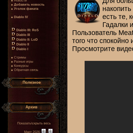
Для боль
● Новости
●
Добавить новость
накопить
●
Уголок фаната
есть те, 
●
Diablo IV
Гадалки 
Diablo III: RoS
Пользователь Meat
Diablo III
того что спокойно 
Diablo II: LoD
Diablo II
Просмотрите видео
Diablo I
● Стримы
● Разные игры
● Конкурсы
● Обратная связь
Полезное
Архив
Показать\скрыть весь
Март 2026:
|