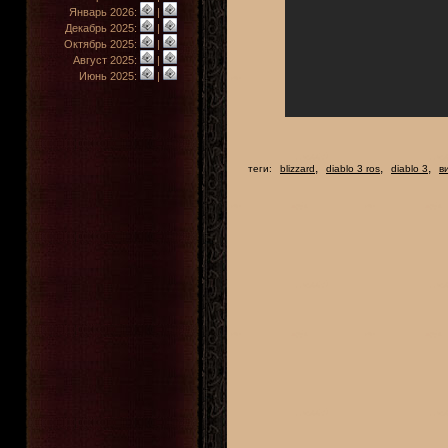
Январь 2026:
|
Декабрь 2025:
|
Октябрь 2025:
|
Август 2025:
|
Июнь 2025:
|
,
,
,
теги:
blizzard
diablo 3 ros
diablo 3
в