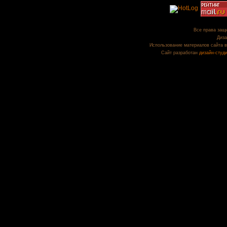
Все права защи
Диза
Использование материалов сайта в
Сайт разработан
дизайн-студ