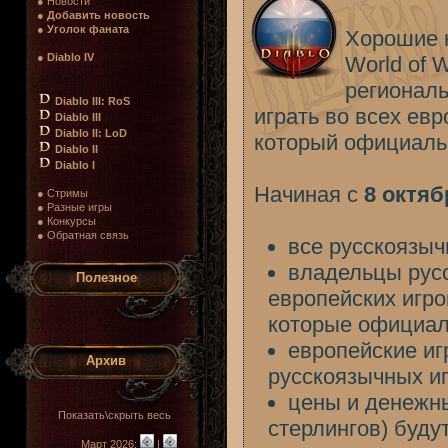
● Новости
●
Добавить новость
●
Уголок фаната
Хорошие 
●
Diablo IV
World of 
региональ
Diablo III: RoS
играть во всех ев
Diablo III
Diablo II: LoD
который официальн
Diablo II
Diablo I
Начиная с
8 октяб
● Стримы
● Разные игры
● Конкурсы
● Обратная связь
все русскоязыч
владельцы русс
Полезное
европейских игро
которые официал
европейские игр
Архив
русскоязычных и
цены и денежны
Показать\скрыть весь
стерлингов) буду
Март 2026:
|