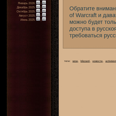
Январь 2026:
|
Обратите вниман
Декабрь 2025:
|
Октябрь 2025:
|
of Warcraft и да
Август 2025:
|
Июнь 2025:
|
можно будет толь
доступа в русск
требоваться русс
,
,
,
теги:
wow
blizzard
новости
activisio