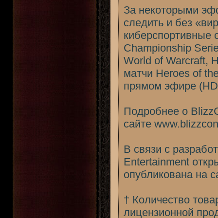
За некоторыми эф
следить и без «ви
киберспортивные 
Championship Serie
World of Warcraft,
матчи Heroes of t
прямом эфире (HD)
Подробнее о Blizz
сайте
www.blizzco
В связи с разработ
Entertainment отк
опубликована на 
† Количество това
лицензионной прод