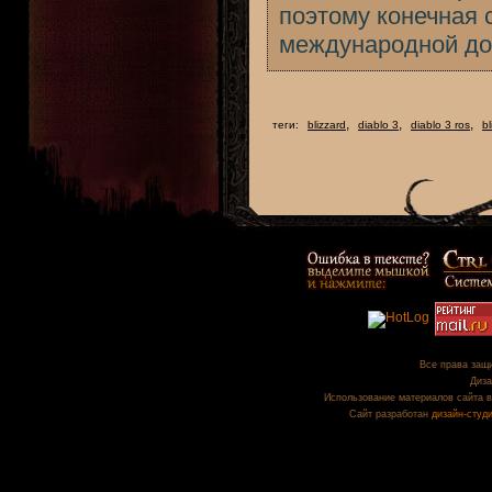
поэтому конечная 
международной до
,
,
,
теги:
blizzard
diablo 3
diablo 3 ros
b
Все права защи
Диза
Использование материалов сайта в
Сайт разработан
дизайн-студ