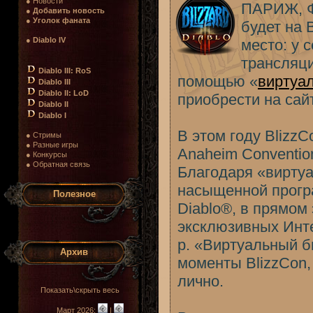
● Новости
ПАРИЖ, Фр
●
Добавить новость
●
Уголок фаната
будет на 
●
Diablo IV
место: у 
трансляци
Diablo III: RoS
помощью «
виртуал
Diablo III
Diablo II: LoD
приобрести на сай
Diablo II
Diablo I
В этом году Blizz
● Стримы
● Разные игры
Anaheim Conventio
● Конкурсы
● Обратная связь
Благодаря «виртуа
насыщенной програ
Полезное
Diablo®, в прямом
эксклюзивных Инте
р. «Виртуальный 
Архив
моменты BlizzCon,
лично.
Показать\скрыть весь
Март 2026:
|