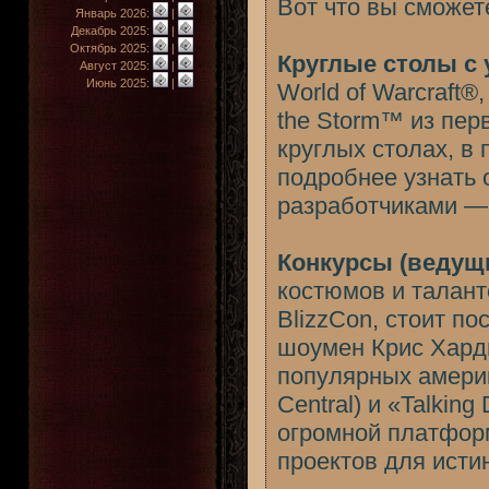
Вот что вы сможет
Январь 2026:
|
Декабрь 2025:
|
Октябрь 2025:
|
Круглые столы с 
Август 2025:
|
Июнь 2025:
|
World of Warcraft®, 
the Storm™ из перв
круглых столах, в
подробнее узнать 
разработчиками —
Конкурсы (ведущ
костюмов и талант
BlizzCon, стоит по
шоумен Крис Хардви
популярных америк
Central) и «Talkin
огромной платфор
проектов для исти