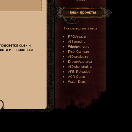
Наши проекты
Показать\скрыть весь
RPGArea.ru
AllSacred.ru
подсветки сцен и
Witcher.net.ru
вости и возможность
RisenGame.ru
AllDisciples.ru
DragonAge-area
AllDishonored.ru
APB: RUloaded
ACR-Game
Watch Dogs