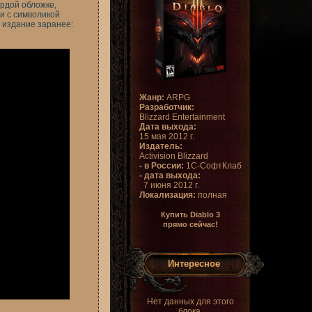
ердой обложке,
и с символикой
е издание заранее:
Жанр:
ARPG
Разработчик:
Blizzard Entertainment
Дата выхода:
15 мая 2012 г.
Издатель:
Activision Blizzard
- в России:
1С-СофтКлаб
- дата выхода:
7 июня 2012 г.
Локализация:
полная
Купить Diablo 3
прямо сейчас!
Интересное
Нет данных для этого
блока.