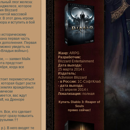
льный лязг железа:
Анджелесе, которое
ия Blizzard
енитой массовой
. В этот день игроки
ора и вступить в бой
н историческому
зана первая часть
х дополнения. Первая
 можно увидеть на
«Владык войны»).
Жанр:
ARPG
Разработчик:
гре, — заявил Майк
Blizzard Entertainment
ота предстоит
Дата выхода:
бря, когда все
25 марта 2014 г.
Издатель:
Activision Blizzard
стоит переместиться
- в России:
1С-СофтКлаб
 которая будет расти
- дата выхода:
а землях враждебных
15 апреля 2014 г.
мически
Локализация:
полная
меется, вас ждут
ft, на Дреноре
Купить Diablo 3: Reaper of
Souls
прямо сейчас!
om
. Все, кто сделает
могут сразу повысить
друзьями.††
.). В него входят те