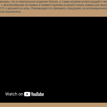
вениры, что в электронное издание Deluxe, а также альбом иллюстраций в тв
D с эксклюзивными интервью и комментариями разработчиков, коврик для мыш
 и CD с музыкой из игры. Рекомендуется оформить предзаказ на коллекционно
ров ограничено.