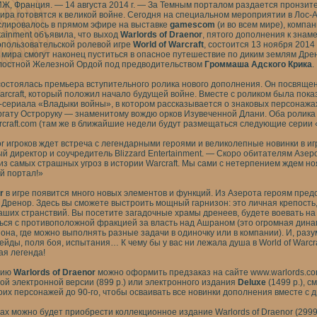
, Франция. — 14 августа 2014 г. — За Темным порталом раздается пронзите
ира готовятся к великой войне. Сегодня на специальном мероприятии в Лос-
слировалось в прямом эфире на выставке
gamescom
(и во всем мире), компан
tainment объявила, что выход
Warlords of Draenor
, пятого дополнения к знам
опользовательской ролевой игре
World of Warcraft
, состоится 13 ноября 2014 г
 мира смогут наконец пуститься в опасное путешествие по диким землям Дрен
алостной Железной Ордой под предводительством
Громмаша Адского Крика
.
 состоялась премьера вступительного ролика нового дополнения. Он посвяще
arcraft, который положил начало будущей войне. Вместе с роликом была пока
сериала «Владыки войны», в котором рассказывается о знаковых персонажа
гату Остроруку — знаменитому вождю орков Изувеченной Длани. Оба ролика
craft.com
(там же в ближайшие недели будут размещаться следующие серии 
or игроков ждет встреча с легендарными героями и великолепные новинки в и
й директор и соучредитель Blizzard Entertainment. — Скоро обитателям Азер
из самых страшных угроз в истории Warcraft. Мы сами с нетерпением ждем ноя
й портал!»
r
в игре появится много новых элементов и функций. Из Азерота героям пред
 Дренор. Здесь вы сможете выстроить мощный гарнизон: это личная крепость,
ваших странствий. Вы посетите загадочные храмы дренеев, будете воевать н
ться с противоположной фракцией за власть над Ашраном (это огромная дина
на, где можно выполнять разные задачи в одиночку или в компании). И, разу
йды, поля боя, испытания… К чему бы у вас ни лежала душа в World of Warcra
ая легенда!
сию
Warlords of Draenor
можно оформить предзаказ на сайте
www.warlords.c
ой электронной версии (899 р.) или электронного издания
Deluxe
(1499 р.), с
оих персонажей до 90-го, чтобы осваивать все новинки дополнения вместе с 
х можно будет приобрести коллекционное издание Warlords of Draenor (2999 р