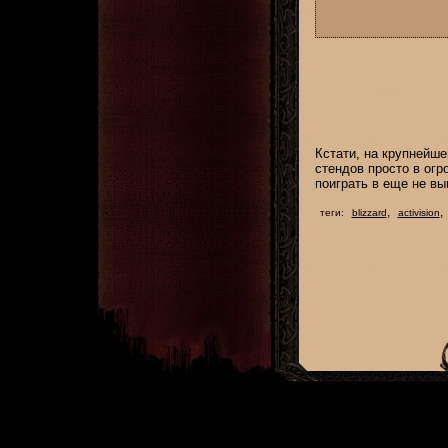
Кстати, на крупнейш
стендов просто в огр
поиграть в еще не вы
,
,
теги:
blizzard
activision