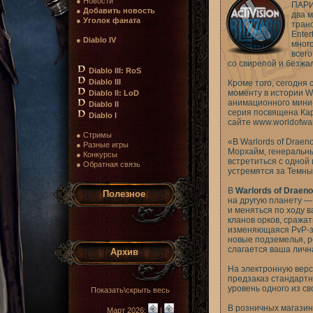
● Новости
ПАРИЖ
●
Добавить новость
два м
●
Уголок фаната
тран
Enter
●
Diablo IV
мног
всего
со свирепой и безж
Diablo III: RoS
Diablo III
Кроме того, сегодня
моменту в истории W
Diablo II: LoD
анимационного мини-
Diablo II
серия посвящена Кар
Diablo I
сайте
www.worldofwar
● Стримы
«В Warlords of Draen
● Разные игры
Морхайм, генеральны
● Конкурсы
встретиться с одной 
● Обратная связь
устремятся за Темны
В
Warlords of Draeno
Полезное
на другую планету —
и меняться по ходу 
кланов орков, сража
изменяющаяся PvP-зо
новые подземелья, ре
слагается ваша личн
Архив
На электронную вер
предзаказ стандартн
уровень одного из св
Показать\скрыть весь
В розничных магазина
Март 2026:
|