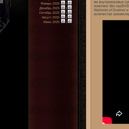
же внутриигровые су
Январь 2026:
|
комплект Blu-ray/DV
Декабрь 2025:
|
Warlords of Draenor
Октябрь 2025:
|
количество экземпля
Август 2025:
|
Июнь 2025:
|