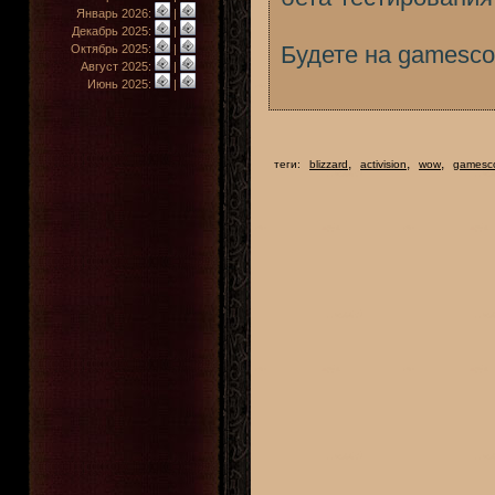
Январь 2026:
|
Декабрь 2025:
|
Будете на gamesco
Октябрь 2025:
|
Август 2025:
|
Июнь 2025:
|
,
,
,
теги:
blizzard
activision
wow
gamesc