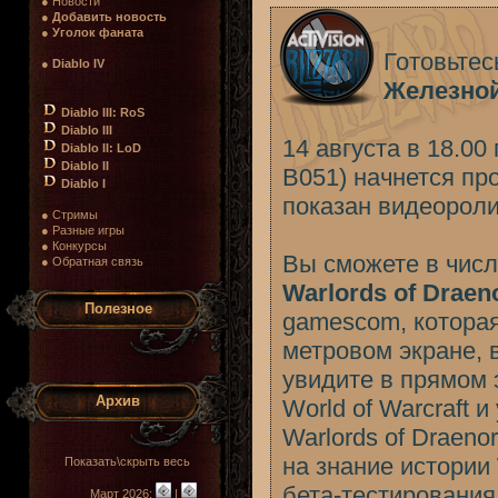
● Новости
●
Добавить новость
●
Уголок фаната
Готовьтес
●
Diablo IV
Железно
Diablo III: RoS
Diablo III
14 августа в 18.0
Diablo II: LoD
Diablo II
B051) начнется пр
Diablo I
показан видеоролик
● Стримы
● Разные игры
● Конкурсы
Вы сможете в чис
● Обратная связь
Warlords of Draen
Полезное
gamescom, которая
метровом экране, 
увидите в прямом 
Архив
World of Warcraft 
Warlords of Draeno
на знание истории
Показать\скрыть весь
бета-тестирования
Март 2026:
|