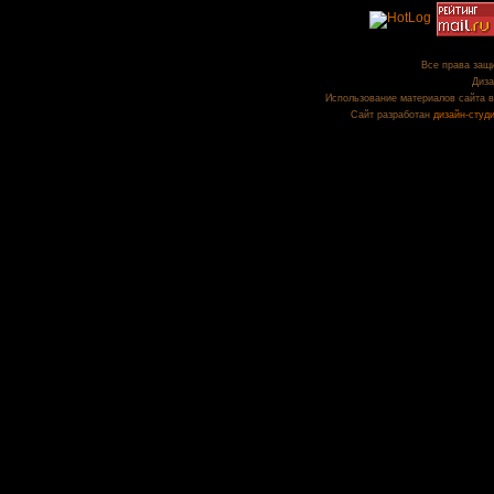
Все права защи
Диза
Использование материалов сайта в
Сайт разработан
дизайн-студ