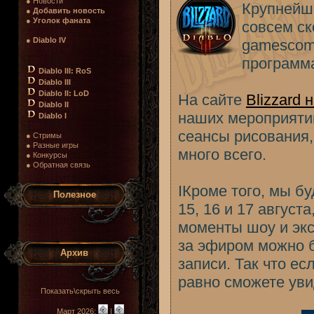
● Новости
Крупнейша
●
Добавить новость
●
Уголок фаната
совсем ско
●
Diablo IV
gamescom 
программа
Diablo III: RoS
Diablo III
Diablo II: LoD
На сайте
Blizzard
Diablo II
наших мероприятий
Diablo I
сеансы рисования,
● Стримы
● Разные игры
много всего.
● Конкурсы
● Обратная связь
IКроме того, мы б
Полезное
15, 16 и 17 август
моменты шоу и эк
за эфиром можно б
Архив
записи. Так что е
равно сможете уви
Показать\скрыть весь
Март 2026:
|