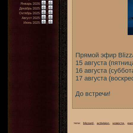
Январь 2026:
|
Декабрь 2025:
|
Октябрь 2025:
|
Август 2025:
|
Июнь 2025:
|
Прямой эфир Blizz
15 августа (пятниц
16 августа (суббот
17 августа (воскре
До встречи!
,
,
,
теги:
blizzard
activision
новости
gam