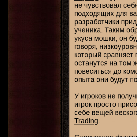
не чувствовал себя
подходящих для в
разработчики прид
ученика. Таким об
укуса мошки, он бу
говоря, низкоуров
который сравняет 
останутся на том 
повеситься до ком
опыта они будут п
У игроков не полу
игрок просто прис
себе вещей веског
Trading
.