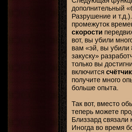
Следующая функция
дополнительный «
Разрушение и т.д.)
промежуток времен
скорости
передвиж
вот, вы убили мног
вам «эй, вы убили
закуску» разработ
только вы достигн
включится
счётчик
получите много оп
больше опыта.
Так вот, вместо о
теперь можете про
Близзард связали
Иногда во время б