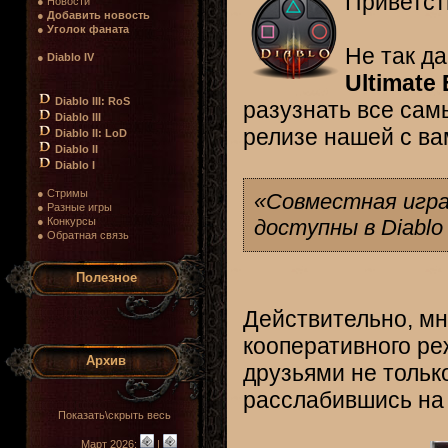
Приветст
● Новости
●
Добавить новость
●
Уголок фаната
Не так д
●
Diablo IV
Ultimate 
Diablo III: RoS
разузнать все са
Diablo III
релизе нашей с ва
Diablo II: LoD
Diablo II
Diablo I
● Стримы
«Совместная игра
● Разные игры
● Конкурсы
доступны в Diablo
● Обратная связь
Полезное
Действительно, мн
кооперативного ре
Архив
друзьями не только
расслабившись на 
Показать\скрыть весь
Март 2026:
|