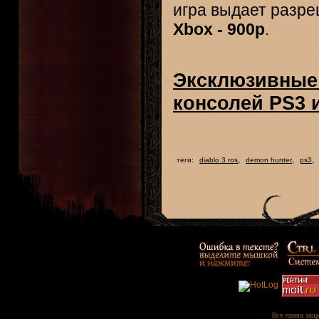
игра выдает разр
Xbox - 900p
.
Эксклюзивные 
консолей PS3 
,
,
,
теги:
diablo 3 ros
demon hunter
ps3
Все права защи