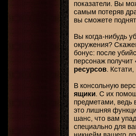
показатели. Вы мож
самым потеряв дра
вы сможете поднять
Вы когда-нибудь у
окружения? Скажем
бонус: после убий
персонаж получит
ресурсов
. Кстати
В консольную вер
ящики
. С их помо
предметами, ведь 
это лишняя функци
шанс, что вам упа
специально для ва
никнейм вашего др