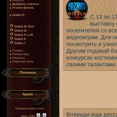
● Новости
●
Добавить новость
●
Уголок фаната
●
Diablo IV
С 13 по 1
выставку 
Diablo III: RoS
посетителей со вс
Diablo III
Diablo II: LoD
видеоиграм. Для н
Diablo II
посмотреть и узна
Diablo I
Другим подавай бо
● Стримы
● Разные игры
конкурсах костюмов
● Конкурсы
● Обратная связь
своими талантами.
Полезное
Архив
Показать\скрыть весь
Впереди еще доста
Март 2026:
|