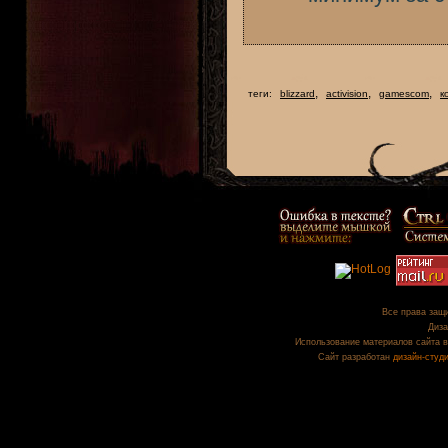
,
,
,
теги:
blizzard
activision
gamescom
к
Все права защи
Диза
Использование материалов сайта в
Сайт разработан
дизайн-студ