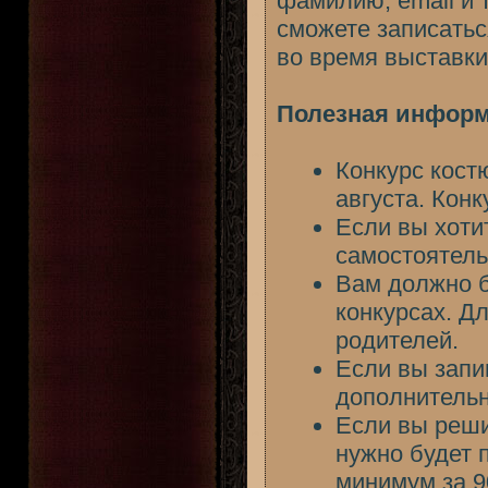
фамилию, email и 
сможете записатьс
во время выставки
Полезная информа
Конкурс костю
августа. Конк
Если вы хоти
самостоятель
Вам должно б
конкурсах. Д
родителей.
Если вы запи
дополнительн
Если вы реши
нужно будет п
минимум за 9