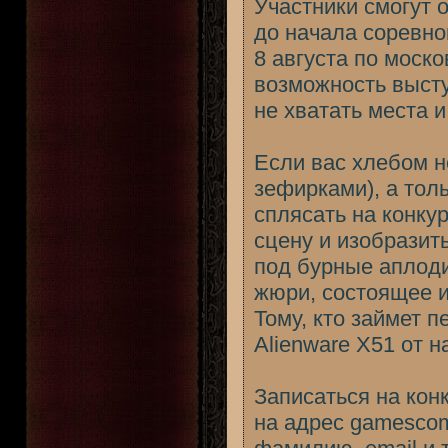
Участники смогут 
до начала соревно
8 августа по моск
возможность высту
не хватать места и
Если вас хлебом н
зефирками), а тол
сплясать на конкур
сцену и изобразить
под бурные аплод
жюри, состоящее и
Тому, кто займет 
Alienware X51 от н
Записаться на кон
на адрес gamescom