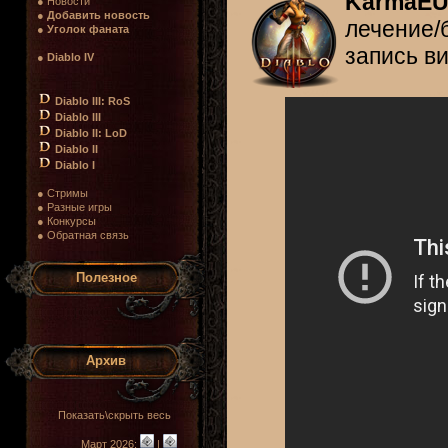
KarmaE
● Новости
●
Добавить новость
лечение/
●
Уголок фаната
запись ви
●
Diablo IV
Diablo III: RoS
Diablo III
Diablo II: LoD
Diablo II
Diablo I
● Стримы
● Разные игры
● Конкурсы
● Обратная связь
Полезное
Архив
Показать\скрыть весь
Март 2026:
|