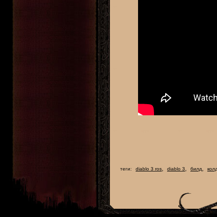
,
,
,
теги:
diablo 3 ros
diablo 3
билд
кол