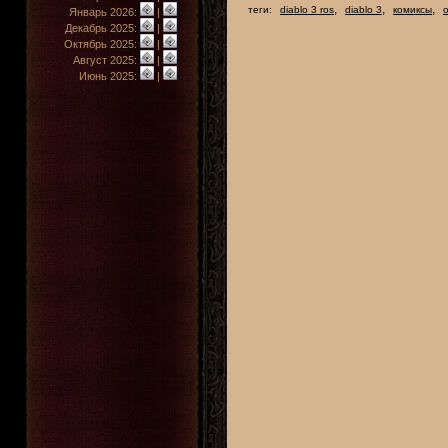
,
,
,
теги:
diablo 3 ros
diablo 3
комиксы
Январь 2026:
|
Декабрь 2025:
|
Октябрь 2025:
|
Август 2025:
|
Июнь 2025:
|