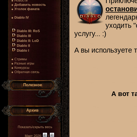
Приключ
● Новости
●
Добавить новость
останови
●
Уголок фаната
легендар
●
Diablo IV
уходить 
Diablo III: RoS
услугу... :)
Diablo III
Diablo II: LoD
Diablo II
А вы используете
Diablo I
● Стримы
● Разные игры
● Конкурсы
● Обратная связь
Полезное
А вот т
Архив
Показать\скрыть весь
Март 2026:
|