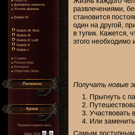
Жизнь каждого чел
● Новости
●
Добавить новость
развлечениями, без
●
Уголок фаната
становится постоя
●
Diablo IV
один на другой, пр
Diablo III: RoS
в тупик. Кажется, 
Diablo III
этого необходимо 
Diablo II: LoD
Diablo II
Diablo I
● Стримы
● Разные игры
● Конкурсы
● Обратная связь
Получать новые э
Полезное
Прыгнуть с п
Путешествова
Архив
Участвовать в
Или заменить
Показать\скрыть весь
Самым доступным 
Март 2026:
|