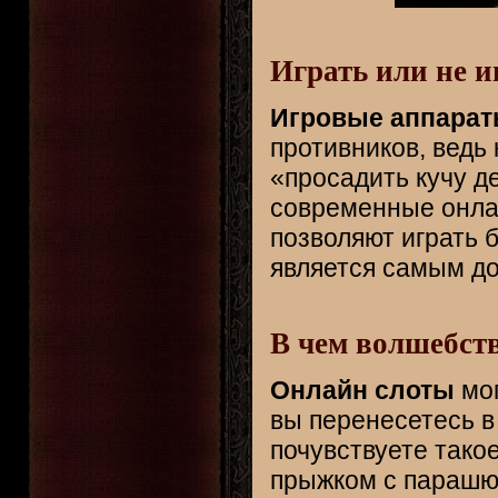
Играть или не и
Игровые аппара
противников, ведь 
«просадить кучу де
современные онлай
позволяют играть 
является самым до
В чем волшебст
Онлайн слоты
мог
вы перенесетесь в
почувствуете тако
прыжком с парашют