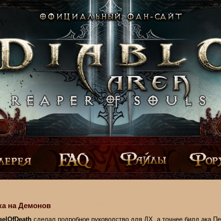
ка на Демонов
elOfDeath
сделал подробное руководство для
ДХ
, а точнее билд ака П