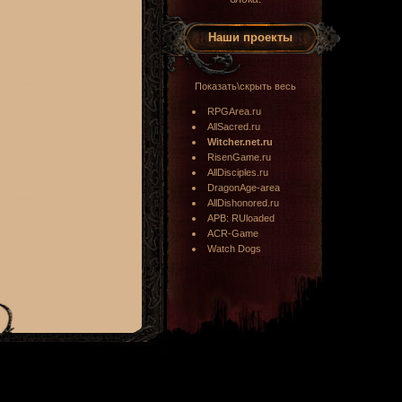
Наши проекты
Показать\скрыть весь
RPGArea.ru
AllSacred.ru
Witcher.net.ru
RisenGame.ru
AllDisciples.ru
DragonAge-area
AllDishonored.ru
APB: RUloaded
ACR-Game
Watch Dogs