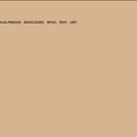
,
,
,
,
ик на демонов
demon hunter
видел
билд
гайд