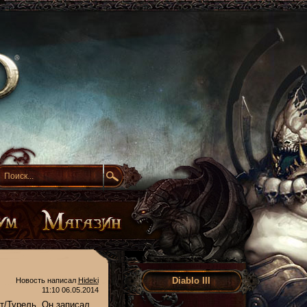
Diablo III
Новость написал
Hideki
11:10 06.05.2014
ет/Турель. Он записал