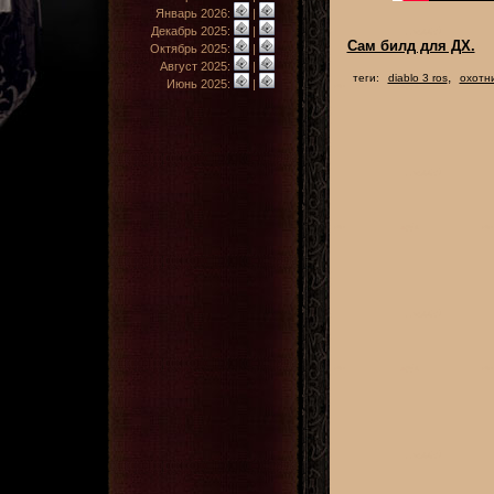
Январь 2026:
|
Декабрь 2025:
|
Сам билд для ДХ.
Октябрь 2025:
|
Август 2025:
|
,
теги:
diablo 3 ros
охотн
Июнь 2025:
|