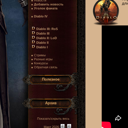
● Новости
дли
●
Добавить новость
●
Уголок фаната
●
Diablo IV
Diablo III: RoS
Diablo III
Diablo II: LoD
Diablo II
Diablo I
● Стримы
● Разные игры
● Конкурсы
● Обратная связь
Полезное
Архив
Показать\скрыть весь
Март 2026:
|