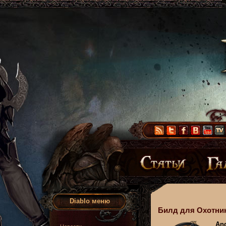
Diablo меню
Билд для Охотни
Ang