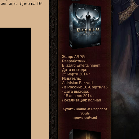
тиль игры. Даже на Т6!
Жанр:
ARPG
Разработчик:
Blizzard Entertainment
Дата выхода:
25 марта 2014 г.
Издатель:
Activision Blizzard
- в России:
1С-СофтКлаб
- дата выхода:
15 апреля 2014 г.
Локализация:
полная
Купить Diablo 3: Reaper of
Souls
прямо сейчас!