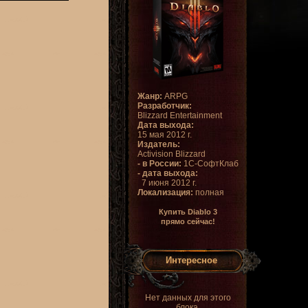
Жанр:
ARPG
Разработчик:
Blizzard Entertainment
Дата выхода:
15 мая 2012 г.
Издатель:
Activision Blizzard
- в России:
1С-СофтКлаб
- дата выхода:
7 июня 2012 г.
Локализация:
полная
Купить Diablo 3
прямо сейчас!
Интересное
Нет данных для этого
блока.