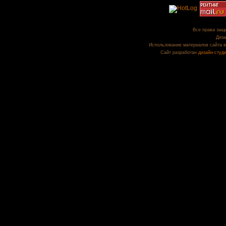
Все права защи
Диза
Использование материалов сайта в
Сайт разработан
дизайн-студ