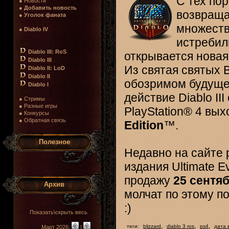
С тех пор
● Новости
●
Добавить новость
возвращае
●
Уголок фаната
множеств
●
Diablo IV
истребил
Diablo III: RoS
открывается новая
Diablo III
Из святая святых 
Diablo II: LoD
Diablo II
обозримом будуще
Diablo I
действие Diablo III
● Стримы
● Разные игры
PlayStation® 4 вых
● Конкурсы
● Обратная связь
Edition
™.
Полезное
Недавно на сайте 
издания Ultimate Ev
продажу
25 сентяб
Архив
молчат по этому по
:)
Показать\скрыть весь
,
,
,
теги:
blizzard
diablo 3 ros
ps4
дата 
Март 2026:
|