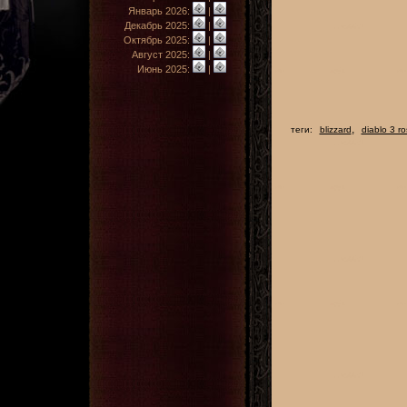
Январь 2026:
|
Декабрь 2025:
|
Октябрь 2025:
|
Август 2025:
|
Июнь 2025:
|
,
теги:
blizzard
diablo 3 ro