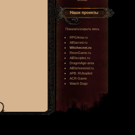
Наши проекты
Показать\скрыть весь
RPGArea.ru
AllSacred.ru
Witcher.net.ru
RisenGame.ru
AllDisciples.ru
DragonAge-area
AllDishonored.ru
APB: RUloaded
ACR-Game
Watch Dogs