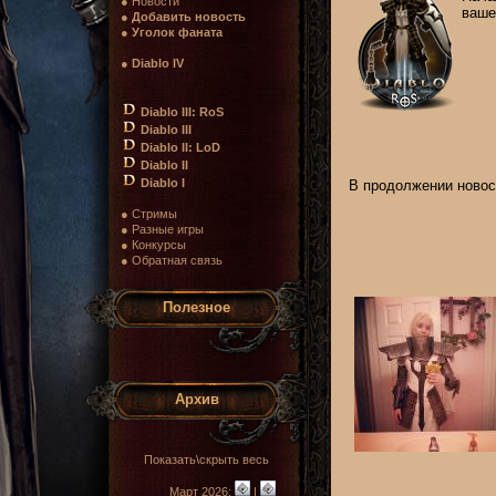
● Новости
ваше
●
Добавить новость
●
Уголок фаната
●
Diablo IV
Diablo III: RoS
Diablo III
Diablo II: LoD
Diablo II
Diablo I
В продолжении новос
● Стримы
● Разные игры
● Конкурсы
● Обратная связь
Полезное
Архив
Показать\скрыть весь
Март 2026:
|