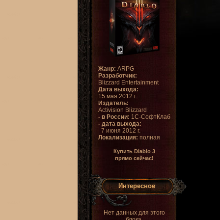
Жанр:
ARPG
Разработчик:
Blizzard Entertainment
Дата выхода:
15 мая 2012 г.
Издатель:
Activision Blizzard
- в России:
1С-СофтКлаб
- дата выхода:
7 июня 2012 г.
Локализация:
полная
Купить Diablo 3
прямо сейчас!
Интересное
Нет данных для этого
блока.