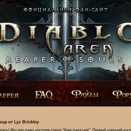
ца от Lyz Brickley
лась! Мы про гонку косплея среди "Крестоносцев". Первый хороший кос