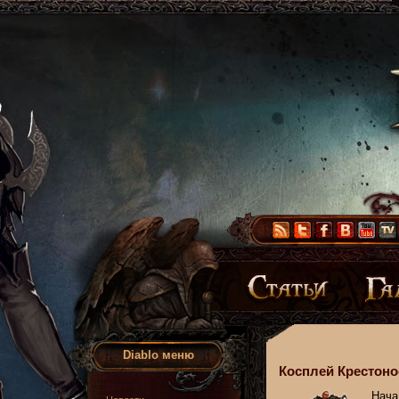
Diablo меню
Косплей Крестонос
Нача