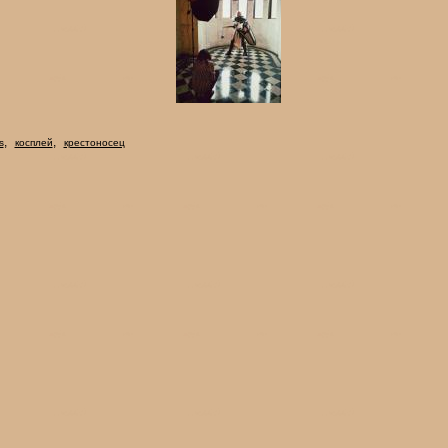
,
,
s
косплей
крестоносец