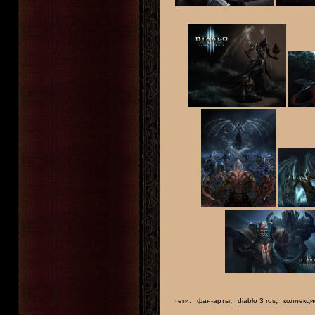
,
,
теги:
фан-арты
diablo 3 ros
коллекци