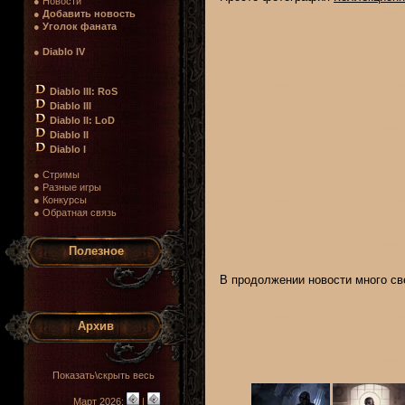
● Новости
●
Добавить новость
●
Уголок фаната
●
Diablo IV
Diablo III: RoS
Diablo III
Diablo II: LoD
Diablo II
Diablo I
● Стримы
● Разные игры
● Конкурсы
● Обратная связь
Полезное
В продолжении новости много с
Архив
Показать\скрыть весь
Март 2026:
|