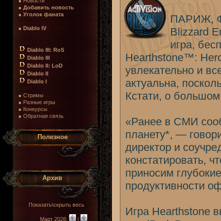
● Новости
●
Добавить новость
●
Уголок фаната
ПАРИЖ, Ф
●
Diablo IV
Blizzard 
игра, бес
Diablo III: RoS
Hearthstone™: Hero
Diablo III
Diablo II: LoD
увлекательно и вс
Diablo II
актуальна, поскол
Diablo I
Кстати, о большо
● Стримы
● Разные игры
● Конкурсы
● Обратная связь
«Ранее в СМИ сооб
планету*, — говор
Полезное
директор и соучре
констатировать, ч
приносим глубокие
Архив
продуктивности о
Показать\скрыть весь
Игра Hearthstone 
Март 2026:
|