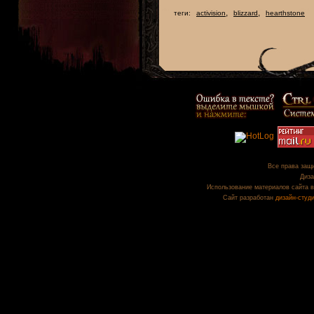
,
,
теги:
activision
blizzard
hearthstone
Все права защи
Диза
Использование материалов сайта в
Сайт разработан
дизайн-студ