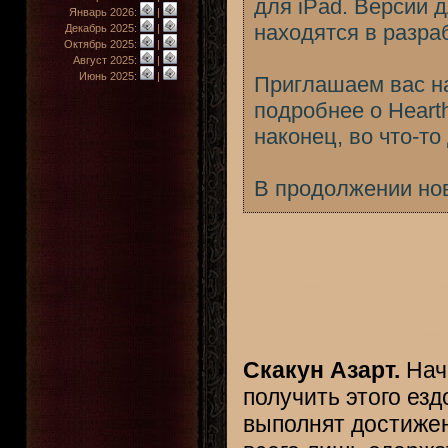
для iPad. Версии 
Январь 2026:
|
находятся в разра
Декабрь 2025:
|
Октябрь 2025:
|
Август 2025:
|
Июнь 2025:
|
Приглашаем вас на
подробнее о Hearth
наконец, во что-то
В продолжении нов
Скакун Азарт.
Начи
получить этого езд
выполнят достижен