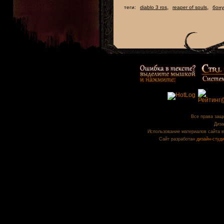
,
,
теги:
diablo 3 ros
reaper of souls
бону
Все права защи
Диза
Использование материалов сайта в
Сайт разработан
дизайн-студ