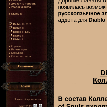
Дорогие фанаты
D
● Новости
●
Добавить новость
появилась возмож
●
Уголок фаната
русскоязычное э
●
Diablo IV
аддона для
Diablo
Diablo III: RoS
Diablo III
Diablo II: LoD
Diablo II
Diablo I
● Стримы
● Разные игры
● Конкурсы
● Обратная связь
Полезное
Di
Кол
Архив
В состав Колле
Показать\скрыть весь
of Souls входя
Март 2026:
|