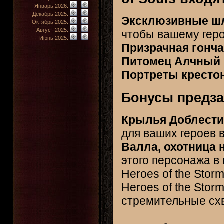
Январь 2026:
|
Декабрь 2025:
|
Эксклюзивные шл
Октябрь 2025:
|
Август 2025:
|
чтобы вашему геро
Июнь 2025:
|
Призрачная гонч
Питомец Алчный 
Портреты кресто
Бонусы предза
Крылья Доблести
для ваших героев в 
Валла, охотница 
этого персонажа в
Heroes of the Stor
Heroes of the Stor
стремительные схв