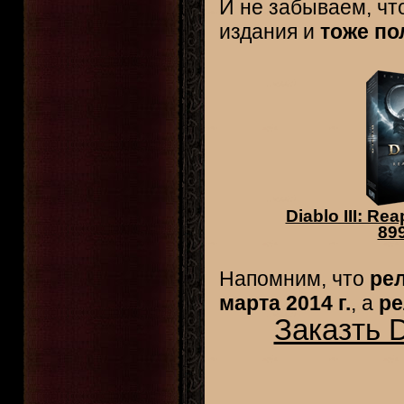
И не забываем, чт
издания и
тоже по
Diablo III: Re
899
Напомним, что
ре
марта 2014 г.
, а
ре
Заказть D