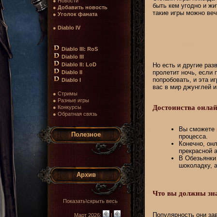
● Новости
быть кем угодно и жи
●
Добавить новость
такие игры можно веч
●
Уголок фаната
●
Diablo IV
Diablo III: RoS
Diablo III
Diablo II: LoD
Но есть и другие раз
пролетит ночь, если 
Diablo II
попробовать, и эта и
Diablo I
вас в мир джунглей и
● Стримы
● Разные игры
Достоинства онлай
● Конкурсы
● Обратная связь
Вы сможете и
Полезное
процесса.
Конечно, онл
прекрасной а
В Обезьянки 
шоколадку, 
Архив
Что вы должны зна
Показать\скрыть весь
Популярность они зав
Март 2026:
|