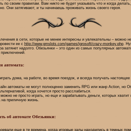
ть по своим правилам. Вам никто не будет указывать что и когда делать,
но. Они затягивают, и ты начинаешь проживать жизнь своего героя.
влечения в сети, которые не менее интересны и увлекательны – можно не
провести ее с
http://www.gmslots.com/games/igrosoft/crazy-monkey.php
. Ну
гра затянет надолго. Обезьянки – это один из самых популярных автомат
 приключений.
н автомата:
грать дома, на работе, во время поездок, и всегда получать настоящее
айн автоматы не могут полноценно заменить RPG или жанр Action, но О
льтернативой, когда хочется просто расслабиться.
можно не просто играть, но еще и зарабатывать деньги, которых хватит 
а на приличную жизнь.
ть об автомате Обезьянки:
оевали еще в те времена, когда игровые залы находились в темных пом