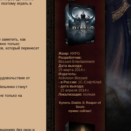
 поэтому играть в
 заметить, как
жно только
ов, который перенесет
Жанр:
ARPG
Разработчик:
Blizzard Entertainment
Дата выхода:
25 марта 2014 г.
Издатель:
 удовольствие от
Activision Blizzard
- в России:
1С-СофтКлаб
- дата выхода:
безьянки станут
15 апреля 2014 г.
Локализация:
полная
не только на
Купить Diablo 3: Reaper of
Souls
прямо сейчас!
ещениях без окон и