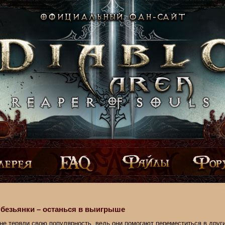
безьянки – останься в выигрыше
не теряли свою популярность, ведь они помогают переместиться в друг