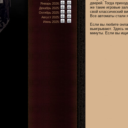
дверей. Тогда приход
Январь 2026:
|
же такие игровые зал
Декабрь 2025:
|
свой классический ви
Октябрь 2025:
|
Все автоматы стали 
Август 2025:
|
Июнь 2025:
|
Если вы любите онлай
выигрывают. Здесь не
минуты. Если вы ищи