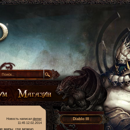
Diablo III
Новость написал
demer
11:45 12.02.2014
ие миры, где можно