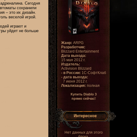
 адреналина. Сегодня
автоматы сохранили
я – это их дизайн.
оль веселой игрой.
юдей играют и
игры уйдет не больше
Жанр:
ARPG
Разработчик:
Blizzard Entertainment
Дата выхода:
15 мая 2012 г.
Издатель:
Activision Blizzard
- в России:
1С-СофтКлаб
- дата выхода:
7 июня 2012 г.
Локализация:
полная
Купить Diablo 3
прямо сейчас!
Интересное
Нет данных для этого
блока.