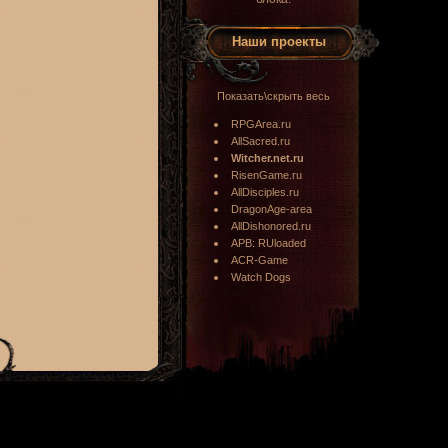
Наши проекты
Показать\скрыть весь
RPGArea.ru
AllSacred.ru
Witcher.net.ru
RisenGame.ru
AllDisciples.ru
DragonAge-area
AllDishonored.ru
APB: RUloaded
ACR-Game
Watch Dogs