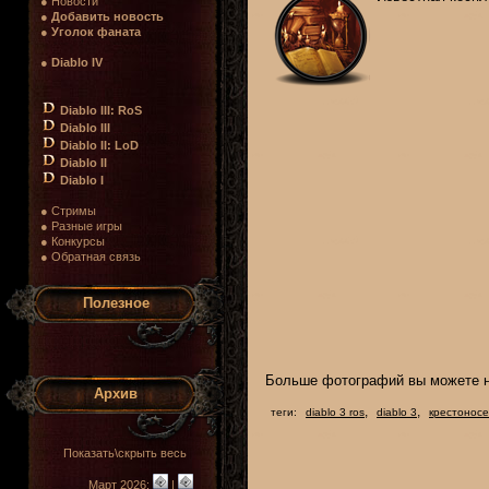
● Новости
●
Добавить новость
●
Уголок фаната
●
Diablo IV
Diablo III: RoS
Diablo III
Diablo II: LoD
Diablo II
Diablo I
● Стримы
● Разные игры
● Конкурсы
● Обратная связь
Полезное
Больше фотографий вы можете н
Архив
,
,
теги:
diablo 3 ros
diablo 3
крестонос
Показать\скрыть весь
Март 2026:
|