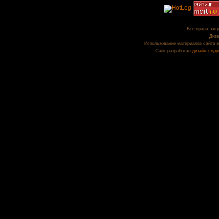
Все права защи
Диза
Использование материалов сайта в
Сайт разработан
дизайн-студ