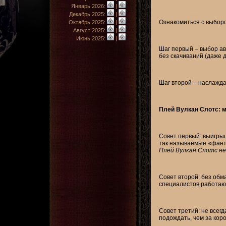
Январь 2026:
|
Декабрь 2025:
|
Ознакомиться с выборо
Октябрь 2025:
|
Август 2025:
|
Июнь 2025:
|
Шаг первый – выбор ав
без скачиваний (даже 
Шаг второй – наслажда
Плей Вулкан Слотс: 
Совет первый: выигрыш
так называемые «фанти
Плей Вулкан Слотс не
Совет второй: без обм
специалистов работают
Совет третий: не всегд
подождать, чем за коро