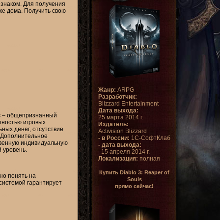
 знаком. Для получения
же дома. Получить свою
Жанр:
ARPG
Разработчик:
Blizzard Entertainment
Дата выхода:
тс – общепризнанный
25 марта 2014 г.
пностью игровых
Издатель:
ьных денег, отсутствие
Activision Blizzard
. Дополнительное
- в России:
1С-СофтКлаб
твенную индивидуальную
- дата выхода:
 уровень.
15 апреля 2014 г.
Локализация:
полная
Купить Diablo 3: Reaper of
жно понять на
Souls
 системой гарантирует
прямо сейчас!