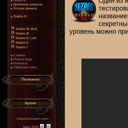
Один из 
● Новости
●
Добавить новость
тестирова
●
Уголок фаната
название
●
Diablo IV
секретны
Diablo III: RoS
уровень можно пр
Diablo III
Diablo II: LoD
Diablo II
Diablo I
● Стримы
● Разные игры
● Конкурсы
● Обратная связь
Полезное
Архив
Показать\скрыть весь
Март 2026:
|