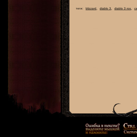
,
,
,
теги:
blizzard
diablo 3
diablo 3 ros
с