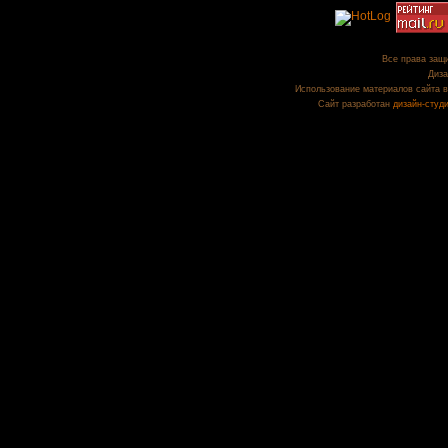
Все права защи
Диза
Использование материалов сайта в
Сайт разработан
дизайн-студ