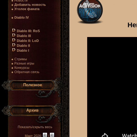
● Новости
●
Добавить новость
●
Уголок фаната
●
Diablo IV
He
Diablo III: RoS
Diablo III
Diablo II: LoD
Diablo II
Diablo I
● Стримы
● Разные игры
● Конкурсы
● Обратная связь
Полезное
Архив
Показать\скрыть весь
Март 2026:
|