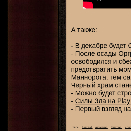
А также:
- В декабре будет 
- После осады Орг
освободился и сбеж
предотвратить мом
Маннорота, тем са
Черный храм стане
- Можно будет стр
-
Силы Зла на Play
- П
ервый взгляд н
,
,
,
теги:
blizzard
activision
blizzcon
нов