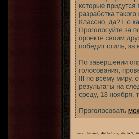
которые придутся п
разработка такого
Классно, да? Но к
Проголосуйте за п
проекте своим дру
победит стиль, за
По завершении опр
голосования, пров
III по всему миру
результаты на сле
среду, 13 ноября, 
Проголосовать
мо
,
,
,
теги:
blizzard
diablo 3 ros
diablo 3
б