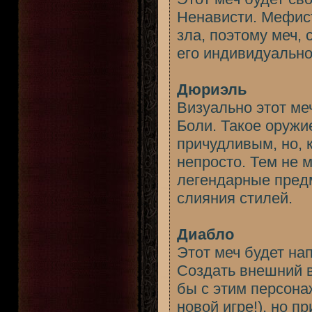
Ненависти. Мефист
зла, поэтому меч,
его индивидуально
Дюриэль
Визуально этот ме
Боли. Такое оружи
причудливым, но, к
непросто. Тем не 
легендарные пред
слияния стилей.
Диабло
Этот меч будет на
Создать внешний в
бы с этим персона
новой игре!), но 