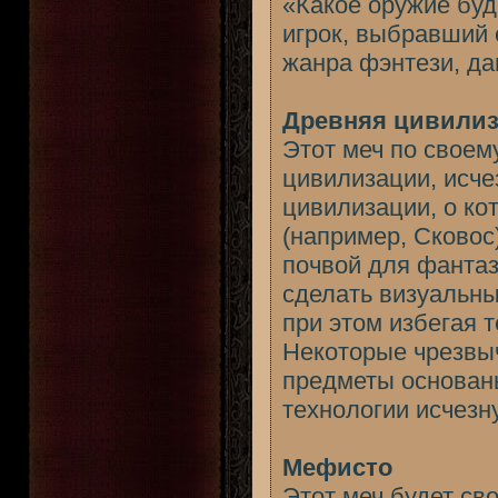
«Какое оружие буд
игрок, выбравший 
жанра фэнтези, да
Древняя цивили
Этот меч по своем
цивилизации, исче
цивилизации, о ко
(например, Сковос
почвой для фантаз
сделать визуальны
при этом избегая 
Некоторые чрезвыч
предметы основаны
технологии исчезн
Мефисто
Этот меч будет св