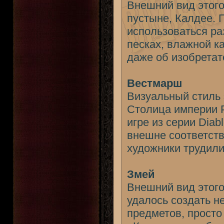
Внешний вид этого
пустыне, Калдее. 
использоваться р
песках, влажной к
даже об изобретат
Вестмарш
Визуальный стиль 
Столица империи Р
игре из серии Diab
внешне соответств
художники трудилис
Змей
Внешний вид этого
удалось создать н
предметов, прост