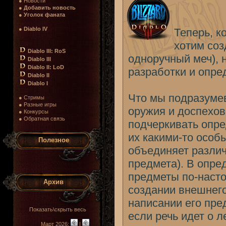
● Новости
●
Добавить новость
●
Уголок фаната
●
Diablo IV
Теперь, к
хотим соз
Diablo III: RoS
одноручный меч), 
Diablo III
Diablo II: LoD
разработки и опре
Diablo II
Diablo I
Что мы подразуме
● Стримы
● Разные игры
оружия и доспехов 
● Конкурсы
● Обратная связь
подчеркивать опр
их какими-то особ
Полезное
объединяет различ
предмета). В опре
предметы по-насто
Архив
создании внешнего
написании его пре
Показать\скрыть весь
если речь идет о 
Март 2026:
|