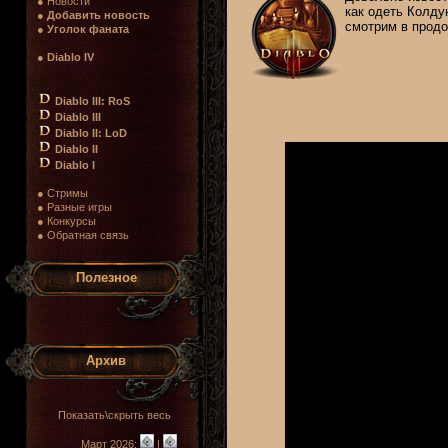
● Новости
как одеть Колду
●
Добавить новость
смотрим в продо
●
Уголок фаната
●
Diablo IV
Diablo III: RoS
Diablo III
Diablo II: LoD
Diablo II
Diablo I
● Стримы
● Разные игры
● Конкурсы
● Обратная связь
Полезное
Архив
Показать\скрыть весь
Март 2026:
|