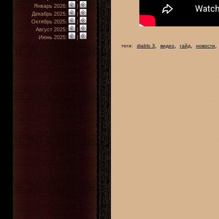
Январь 2026:
|
Декабрь 2025:
|
Октябрь 2025:
|
Август 2025:
|
Июнь 2025:
|
,
,
,
,
теги:
diablo 3
видео
гайд
новости