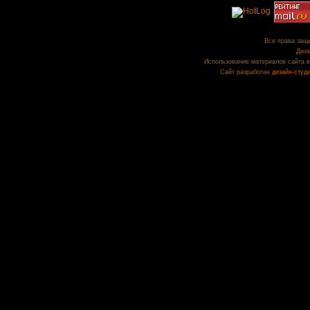
Все права защи
Диза
Использование материалов сайта в
Сайт разработан
дизайн-студ