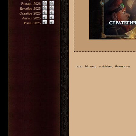
Январь 2026:
|
Декабрь 2025:
|
Октябрь 2025:
|
Август 2025:
|
Июнь 2025:
|
,
,
теги:
blizzard
activision
блюпосты