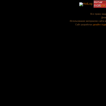
Все права защи
Диза
Использование материалов сайта в
Сайт разработан
дизайн-студ