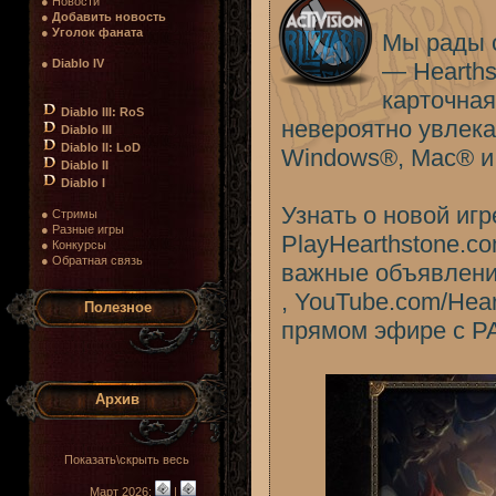
● Новости
●
Добавить новость
●
Уголок фаната
Мы рады о
●
Diablo IV
— Hearths
карточная
Diablo III: RoS
невероятно увлека
Diablo III
Diablo II: LoD
Windows®, Mac® и
Diablo II
Diablo I
Узнать о новой иг
● Стримы
● Разные игры
PlayHearthstone.co
● Конкурсы
● Обратная связь
важные объявления
, YouTube.com/Hea
Полезное
прямом эфире с PA
Архив
Показать\скрыть весь
Март 2026:
|