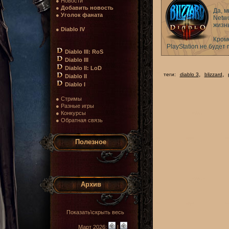
● Новости
●
Добавить новость
Да, м
●
Уголок фаната
Netwo
жизн
●
Diablo IV
Кроме
PlayStation не будет
Diablo III: RoS
Diablo III
Diablo II: LoD
,
,
теги:
diablo 3
blizzard
Diablo II
Diablo I
● Стримы
● Разные игры
● Конкурсы
● Обратная связь
Полезное
Архив
Показать\скрыть весь
Март 2026:
|