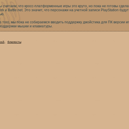
ы считаем, что кросс-платформенные игры это круто, но пока не готовы сделат
rk и Battle.net. Это значит, что персонажи на учетной записи PlayStation буду
ью.
 того, мы пока не собираемся вводить поддержку джойстика для ПК версии иг
 поддержки мышки и клавиатуры.
,
ps3
блюпосты