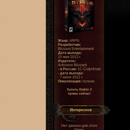
Жанр:
ARPG
Разработчик:
Blizzard Entertainment
Дата выхода:
15 мая 2012 г.
Издатель:
Activision Blizzard
- в России:
1С-СофтКлаб
- дата выхода:
7 июня 2012 г.
Локализация:
полная
Купить Diablo 3
прямо сейчас!
Интересное
Нет данных для этого
блока.