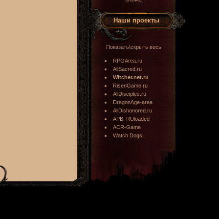
Наши проекты
Показать\скрыть весь
RPGArea.ru
AllSacred.ru
Witcher.net.ru
RisenGame.ru
AllDisciples.ru
DragonAge-area
AllDishonored.ru
APB: RUloaded
ACR-Game
Watch Dogs