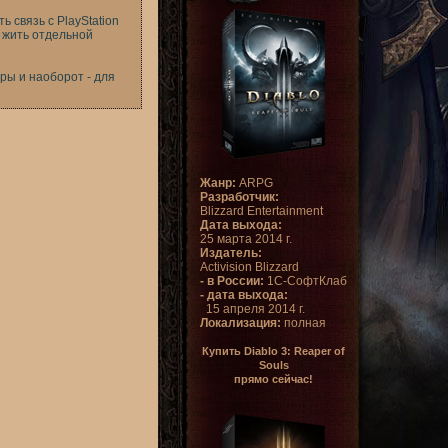
ь связь с PlayStation
т жить отдельной
ры и наоборот - для
Жанр:
ARPG
Разработчик:
Blizzard Entertainment
Дата выхода:
25 марта 2014 г.
Издатель:
Activision Blizzard
- в России:
1С-СофтКлаб
- дата выхода:
15 апреля 2014 г.
Локализация:
полная
Купить Diablo 3: Reaper of
Souls
прямо сейчас!