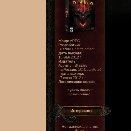
Жанр:
ARPG
Разработчик:
Blizzard Entertainment
Дата выхода:
15 мая 2012 г.
Издатель:
Activision Blizzard
- в России:
1С-СофтКлаб
- дата выхода:
7 июня 2012 г.
Локализация:
полная
Купить Diablo 3
прямо сейчас!
Интересное
Нет данных для этого
блока.