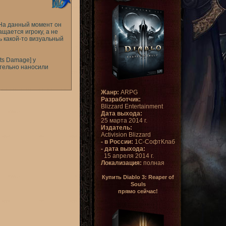
 На данный момент он
щается игроку, а не
ь какой-то визуальный
ts Damage] у
ительно наносили
Жанр:
ARPG
Разработчик:
Blizzard Entertainment
Дата выхода:
25 марта 2014 г.
Издатель:
Activision Blizzard
- в России:
1С-СофтКлаб
- дата выхода:
15 апреля 2014 г.
Локализация:
полная
Купить Diablo 3: Reaper of
Souls
прямо сейчас!