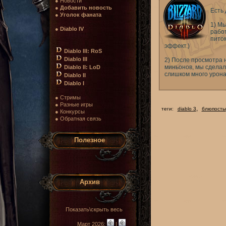
● Новости
●
Добавить новость
Есть 
●
Уголок фаната
1) Мы
●
Diablo IV
работ
питом
эффект.)
Diablo III: RoS
Diablo III
2) После просмотра 
миньонов, мы сделал
Diablo II: LoD
слишком много урона
Diablo II
Diablo I
● Стримы
● Разные игры
,
теги:
diablo 3
блюпосты
● Конкурсы
● Обратная связь
Полезное
Архив
Показать\скрыть весь
Март 2026:
|