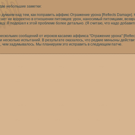
две небольшие заметки:
 думаем над тем, как поправить аффикс Отражение урона [Reflects Damage].
ает не корректно в отношении питомцев: урон, наносимый питомцами, возвра
цу. Я подошел к этой проблеме более детально. (Я считаю, что надо добавит
нескольких сообщений от игроков касаемо аффикса "Отражение урона" [Reflec
и несколько испытаний. В результате оказалось, что редкие миньоны действ
, чем задумывалось. Мы планируем это исправить в следующем патче.