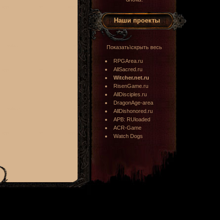
Наши проекты
Показать\скрыть весь
RPGArea.ru
AllSacred.ru
Witcher.net.ru
RisenGame.ru
AllDisciples.ru
DragonAge-area
AllDishonored.ru
APB: RUloaded
ACR-Game
Watch Dogs